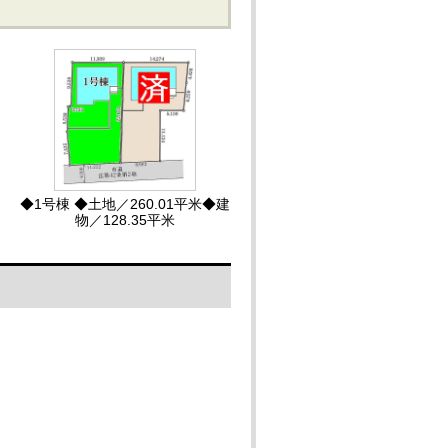
◆1号棟 ◆土地／260.01平米◆建
物／128.35平米