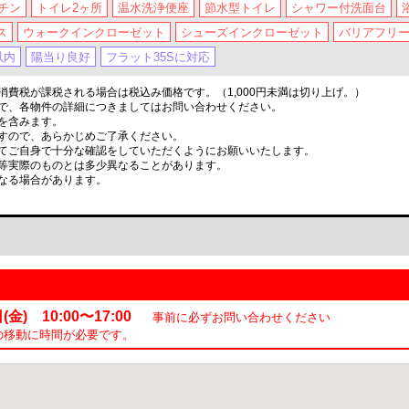
チン
トイレ2ヶ所
温水洗浄便座
節水型トイレ
シャワー付洗面台
ス
ウォークインクローゼット
シューズインクローゼット
バリアフリ
以内
陽当り良好
フラット35Sに対応
費税が課税される場合は税込み価格です。（1,000円未満は切り上げ。）
で、各物件の詳細につきましてはお問い合わせください。
を含みます。
すので、あらかじめご了承ください。
てご自身で十分な確認をしていただくようにお願いいたします。
等実際のものとは多少異なることがあります。
なる場合があります。
金) 10:00〜17:00
事前に必ずお問い合わせください
の移動に時間が必要です。