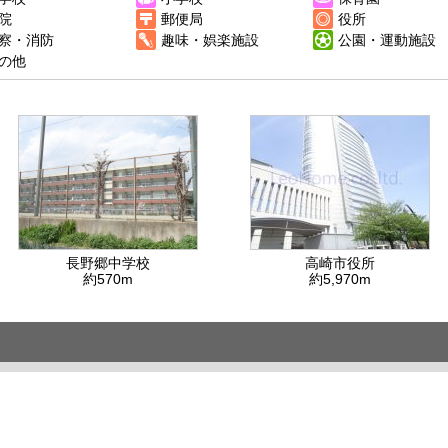
院
郵便局
役所
察・消防
趣味・娯楽施設
公園・運動施設
の他
長野郷中学校
高崎市役所
約570m
約5,970m