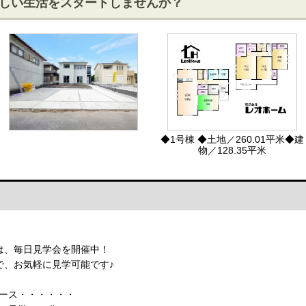
しい生活をスタートしませんか？
◆1号棟 ◆土地／260.01平米◆建
物／128.35平米
は、毎日見学会を開催中！
で、お気軽に見学可能です♪
ース・・・・・・