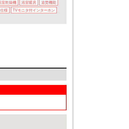
浴室乾燥機
浴室暖房
追焚機能
ー仕様
TVモニタ付インターホン