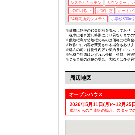
システムキッチン
カウンターキッ
浴室1坪以上
浴室に窓
オートバ
24時間換気システム
小学校800m
※価格は物件の代金総額を表示しており、消
税率は引き渡し時期により異なりますの
※敷地権利が借地権のものは価格に権利金
※制作中に内容が変更される場合もありま
※購入の前には物件内容や契約条件につい
※完成予想図はいずれも外構、植栽、外観
※ＣＧ合成の画像の場合、実際とは多少異
周辺地図
オープンハウス
2026年5月11日(月)〜12月25日(
現地からのご連絡の場合、スタッフ