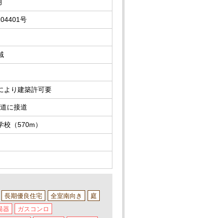
月
104401号
域
により建築許可要
公道に接道
校（570m）
長期優良住宅
全室南向き
庭
湯器
ガスコンロ