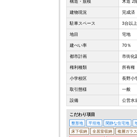
構造・規模
木造 2
建物現況
完成済
駐車スペース
3台以上
地目
宅地
建ぺい率
70％
都市計画
市街化
権利種類
所有権
小学校区
長野小学
取引態様
一般
設備
公営水
こだわり項目
整形地
平坦地
閑静な住宅地
床下収納
全居室収納
複層ガラ