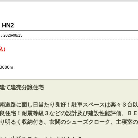
HN2
026/08/15
込）
680m
建て建売分譲住宅
南道路に面し日当たり良好！駐車スペースは楽々３台以
良住宅！耐震等級３などの設計及び建設性能評価、ＢＥ
り明るく収納付き、玄関のシューズクローク、主寝室の