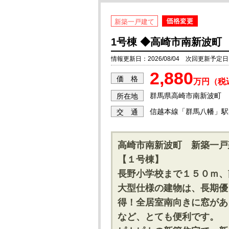
新築一戸建て
1号棟 ◆高崎市南新波町 
情報更新日：2026/08/04 次回更新予定日：2
2,880
価 格
万円（税
群馬県高崎市南新波町
所在地
信越本線「群馬八幡」駅3
交 通
高崎市南新波町 新築一戸
【１号棟】
長野小学校まで１５０ｍ、
大型仕様の建物は、長期優
得！全居室南向きに窓があ
など、とても便利です。