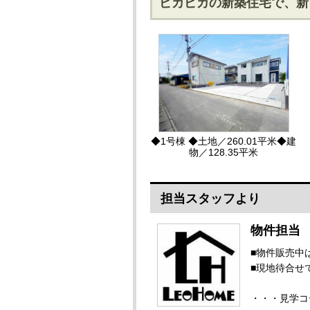
ピカピカの新築住宅で、新
◆1号棟 ◆土地／260.01平米◆建
物／128.35平米
担当スタッフより
物件担当
■物件販売中
■現地待合せ
・・・見学コ