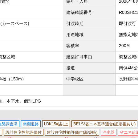
階建て
築年・入居
2026年8
建築確認番号
R08SHC
(カースペース)
引渡時期
即引渡可
用途地域
無指定地
容積率
200％
調整区域
建築許可事由
調整区域
接道
南側4M
校（150m）
中学校区
長野郷中学
道、本下水、個別LPG
地盤調査済
南側道路
LDK15帖以上
BELS/省エネ基準適合(認定書あり)
ス
設計住宅性能評価付
建設住宅性能評価付(新築時)
浄水器
省エネ給