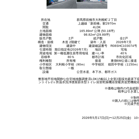
所在地
群馬県前橋市大利根町２丁目
交通
上越線「新前橋」駅2970m
間取
4LDK
土地面積
165.89m² 公簿 (50.18坪)
建物面積
98.82m² (29.89坪)
販売戸数
2戸
総戸数
全2戸
構造・規模
木造 2階建て
築年・入居
2026年7月
建物現況
建築中
建築確認番号
R08SHC103074号
引渡時期
期日指定有(2026年7月)
地目
宅地
用途地域
第一種低層住居専用地域
建ぺい率
40％
容積率
80％
都市計画
市街化区域
権利種類
所有権
接道
東側6M公道に接道
小学校区
大利根小学校（90m）
中学校区
箱田中学校（1150m
取引態様
一般
設備
公営水道、本下水、都市ガス
整形地
平坦地
閑静な住宅地
地盤調査済
LDK15帖以上
全室2面採光
庭
床下
ン
トイレ2ヶ所
温水洗浄便座
節水型トイレ
浴室乾燥機
浴室暖房
追焚機能
※価格は物件の代金総額
税率は引き渡
※制
※購入の前には物
※完成予
2026年5月17日(日)〜12月25日(金) 10: