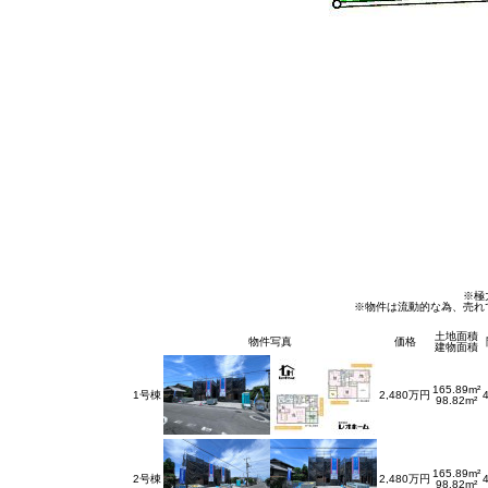
※極
※物件は流動的な為、売れ
土地面積
物件写真
価格
建物面積
165.89m²
1号棟
2,480万円
98.82m²
165.89m²
2号棟
2,480万円
98.82m²