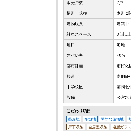
販売戸数
7戸
構造・規模
木造 2
建物現況
建築中
駐車スペース
3台以
地目
宅地
建ぺい率
40％
都市計画
市街化
接道
南側6
中学校区
藤岡北中
設備
公営水
こだわり項目
整形地
平坦地
閑静な住宅地
床下収納
全居室収納
複層ガラ