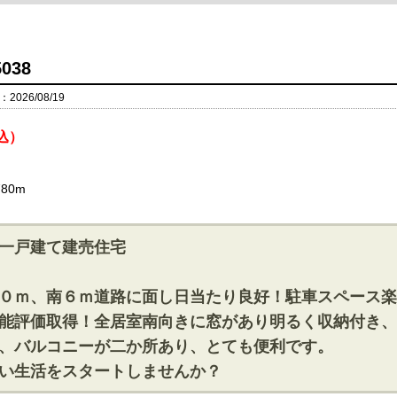
038
026/08/19
込）
80m
一戸建て建売住宅
０ｍ、南６ｍ道路に面し日当たり良好！駐車スペース楽
能評価取得！全居室南向きに窓があり明るく収納付き、
、バルコニーが二か所あり、とても便利です。
い生活をスタートしませんか？