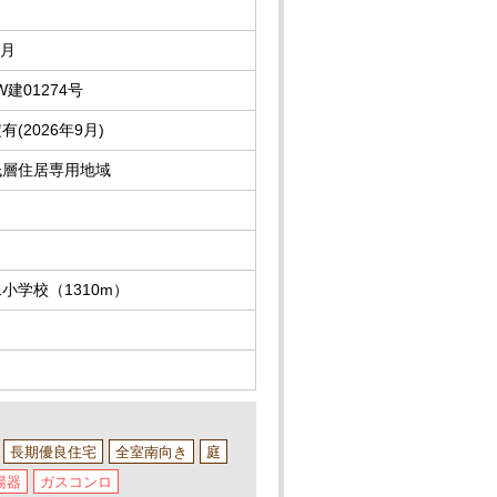
9月
1W建01274号
(2026年9月)
低層住居専用地域
小学校（1310m）
長期優良住宅
全室南向き
庭
湯器
ガスコンロ