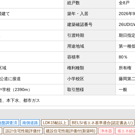
総戸数
全8戸
階建て
築年・入居
2026年
建築確認番号
26UDI
上
引渡時期
期日指定有
用途地域
第一種
容積率
80％
区域
権利種類
所有権
M公道に接道
小学校区
藤岡第二
学校（2390m）
取引態様
一般
道、本下水、都市ガス
地盤調査済
南側道路
LDK15帖以上
BELS/省エネ基準適合(認定書あり)
ス
設計住宅性能評価付
建設住宅性能評価付(新築時)
浄水器
省エネ給