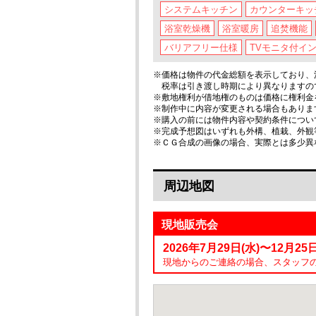
システムキッチン
カウンターキッ
浴室乾燥機
浴室暖房
追焚機能
バリアフリー仕様
TVモニタ付イ
※価格は物件の代金総額を表示しており、消
税率は引き渡し時期により異なりますの
※敷地権利が借地権のものは価格に権利金
※制作中に内容が変更される場合もありま
※購入の前には物件内容や契約条件につい
※完成予想図はいずれも外構、植栽、外観
※ＣＧ合成の画像の場合、実際とは多少異
周辺地図
現地販売会
2026年7月29日(水)〜12月25日(
現地からのご連絡の場合、スタッフ