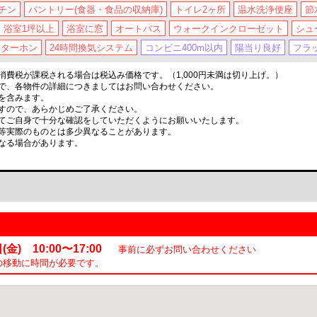
チン
パントリー(食器・食品の収納庫)
トイレ2ヶ所
温水洗浄便座
節
浴室1坪以上
浴室に窓
オートバス
ウォークインクローゼット
シュ
ンターホン
24時間換気システム
コンビニ400m以内
陽当り良好
フラ
費税が課税される場合は税込み価格です。（1,000円未満は切り上げ。）
で、各物件の詳細につきましてはお問い合わせください。
を含みます。
すので、あらかじめご了承ください。
てご自身で十分な確認をしていただくようにお願いいたします。
等実際のものとは多少異なることがあります。
なる場合があります。
金) 10:00〜17:00
事前に必ずお問い合わせください
の移動に時間が必要です。