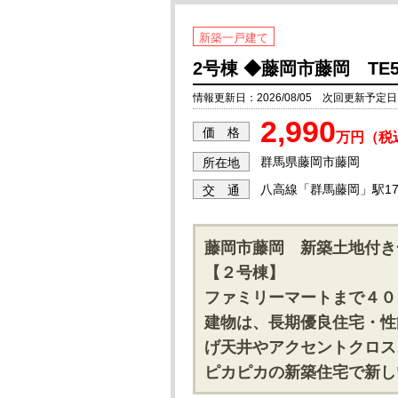
新築一戸建て
2号棟 ◆藤岡市藤岡 TE5
情報更新日：2026/08/05 次回更新予定日：2
2,990
価 格
万円（税
群馬県藤岡市藤岡
所在地
八高線「群馬藤岡」駅17
交 通
藤岡市藤岡 新築土地付き
【２号棟】
ファミリーマートまで４０
建物は、長期優良住宅・性
げ天井やアクセントクロス
ピカピカの新築住宅で新し