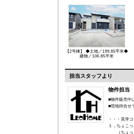
【2号棟】 ◆土地／199.85平米◆
建物／106.85平米
担当スタッフより
物件担当
■物件販売中
■現地待合せ
・・・見学コ
１，ちょこっ
（ちょっと