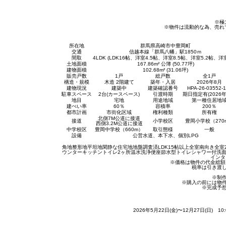
※極
※物件は流動的な為、売れ
所在地
群馬県高崎市中豊岡町
交通
信越本線「群馬八幡」駅1850ｍ
間取
4LDK (LDK16帖、洋室4.5帖、洋室8.5帖、洋室5.2帖、洋
土地面積
167.86m² 公簿 (50.77坪)
建物面積
102.68m² (31.06坪)
販売戸数
1戸
総戸数
全1戸
構造・規模
木造 2階建て
築年・入居
2026年8月
建物現況
建築中
建築確認番号
HPA-26-03552-
駐車スペース
2台(カースペース)
引渡時期
期日指定有(2026年
地目
宅地
用途地域
第一種住居地
建ぺい率
60％
容積率
200％
都市計画
市街化区域
権利種類
所有権
北側7M公道に接道
接道
小学校区
豊岡小学校（270
西側3.2M公道に接道
中学校区
豊岡中学校（660m）
取引態様
一般
設備
公営水道、本下水、個別LPG
角地
整形地
平坦地
閑静な住宅地
地盤調査済
LDK15帖以上
全室南向き
全室
ウンターキッチン
トイレ2ヶ所
温水洗浄便座
節水型トイレ
シャワー付洗
インタ
※価格は物件の代金総額
税率は引き渡
※制
※購入の前には物
※完成予
2026年5月22日(金)〜12月27日(日) 10: