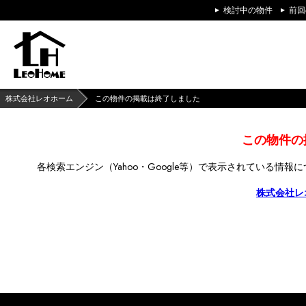
検討中の物件
前回
株式会社レオホーム
この物件の掲載は終了しました
この物件の
各検索エンジン（Yahoo・Google等）で
表示されている情報に
株式会社レ