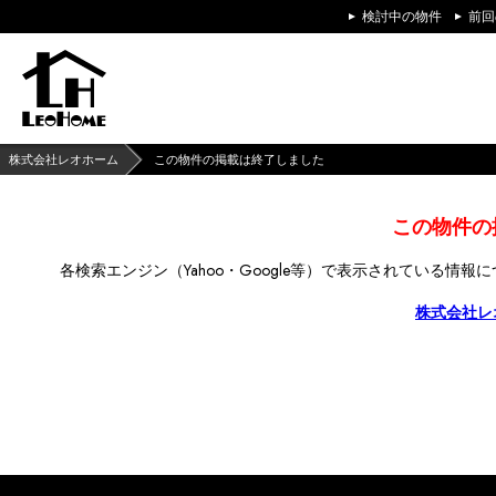
検討中の物件
前回
株式会社レオホーム
この物件の掲載は終了しました
この物件の
各検索エンジン（Yahoo・Google等）で
表示されている情報に
株式会社レ