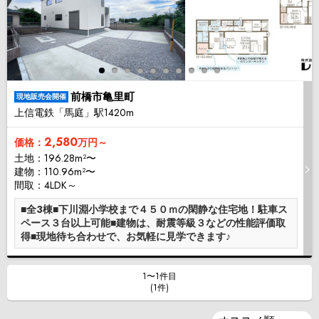
前橋市亀里町
現地販売会開催
上信電鉄「馬庭」駅1420m
2,580
価格：
万円～
土地：196.28m²〜
建物：110.96m²〜
間取：4LDK～
■全3棟■下川淵小学校まで４５０ｍの閑静な住宅地！駐車ス
ペース３台以上可能■建物は、耐震等級３などの性能評価取
得■現地待ち合わせで、お気軽に見学できます♪
1〜1件目
(1件)