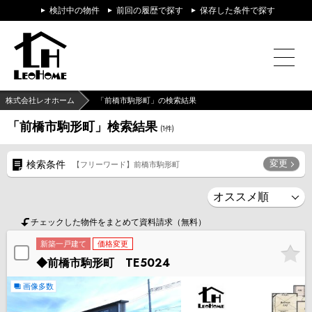
検討中の物件
前回の履歴で探す
保存した条件で探す
株式会社レオホーム
「前橋市駒形町」の検索結果
「前橋市駒形町」検索結果
(
1
件)
変更
検索条件
【フリーワード】前橋市駒形町
チェックした物件をまとめて資料請求（無料）
新築一戸建て
価格変更
◆前橋市駒形町 TE5024
画像多数