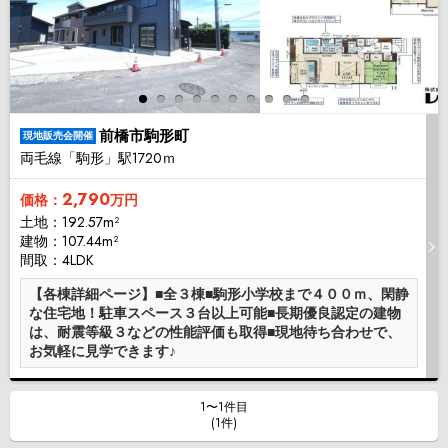
前橋市駒形町
現地販売会開催
両毛線「駒形」駅1720ｍ
2,790
価格：
万円
土地：192.57m²
建物：107.44m²
間取：4LDK
【各棟詳細ページ】■全３棟■駒形小学校まで４００ｍ、閑静
な住宅地！駐車スペース３台以上可能■長期優良認定の建物
は、耐震等級３などの性能評価も取得■現地待ち合わせで、
お気軽に見学できます♪
1〜1件目
(1件)