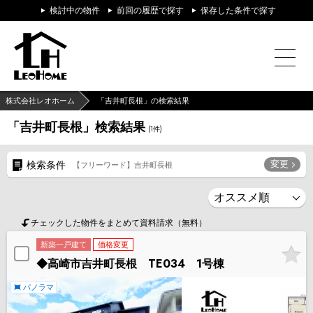
検討中の物件
前回の履歴で探す
保存した条件で探す
株式会社レオホーム
「吉井町長根」の検索結果
「吉井町長根」検索結果
(
1
件)
変更
検索条件
【フリーワード】吉井町長根
チェックした物件をまとめて資料請求（無料）
新築一戸建て
価格変更
◆高崎市吉井町長根 TE034 1号棟
パノラマ