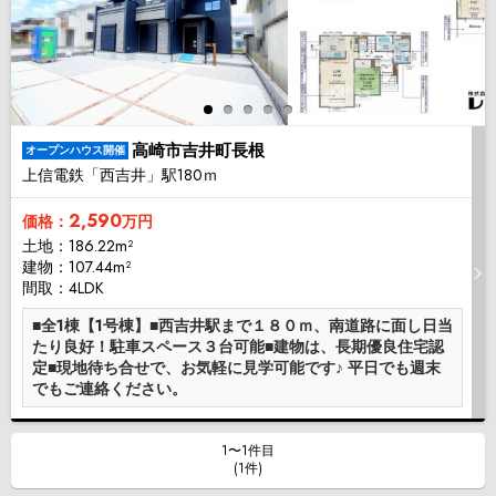
高崎市吉井町長根
オープンハウス開催
上信電鉄「西吉井」駅180ｍ
2,590
価格：
万円
土地：186.22m²
建物：107.44m²
間取：4LDK
■全1棟【1号棟】■西吉井駅まで１８０ｍ、南道路に面し日当
たり良好！駐車スペース３台可能■建物は、長期優良住宅認
定■現地待ち合せで、お気軽に見学可能です♪ 平日でも週末
でもご連絡ください。
1〜1件目
(1件)