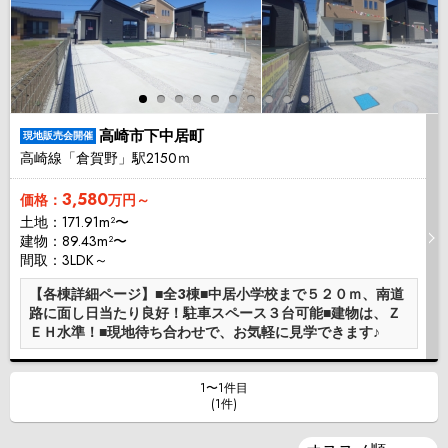
高崎市下中居町
現地販売会開催
高崎線「倉賀野」駅2150ｍ
3,580
価格：
万円～
土地：171.91m²〜
建物：89.43m²〜
間取：3LDK～
【各棟詳細ページ】■全3棟■中居小学校まで５２０ｍ、南道
路に面し日当たり良好！駐車スペース３台可能■建物は、Ｚ
ＥＨ水準！■現地待ち合わせで、お気軽に見学できます♪
1〜1件目
(1件)