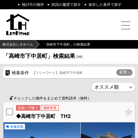
検討中の物件
前回の履歴で探す
保存した条件で探す
株式会社レオホーム
「高崎市下中居町」の検索結果
「高崎市下中居町」検索結果
(
1
件)
変更
検索条件
【フリーワード】高崎市下中居町
チェックした物件をまとめて資料請求（無料）
新築一戸建て
価格変更
◆高崎市下中居町 TH2
画像多数