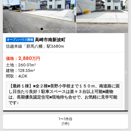
高崎市南新波町
オープンハウス開催
信越本線「群馬八幡」駅3680m
2,880
価格：
万円
土地：260.01m²
建物：128.35m²
間取：4LDK
【最終１棟】■全２棟■長野小学校まで１５０ｍ、南道路に面
し日当たり良好！駐車スペースは楽々３台以上可能■建物
は、長期優良認定住宅■現地待ち合せで、お気軽に見学可能
です♪
1〜1件目
(1件)