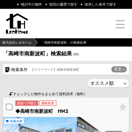
検討中の物件
前回の履歴で探す
保存した条件で探す
株式会社レオホーム
「高崎市南新波町」の検索結果
「高崎市南新波町」検索結果
(
1
件)
変更
検索条件
【フリーワード】高崎市南新波町
チェックした物件をまとめて資料請求（無料）
新築一戸建て
価格変更
◆高崎市南新波町 HN2
画像多数