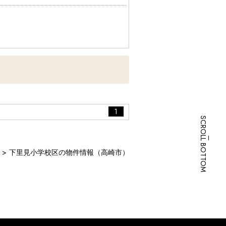
1
SCROLL BOTTOM
下里見小学校区の物件情報（高崎市）
もございます。

どもございます。お手数をですが、お電