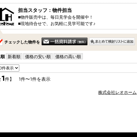
担当スタッフ：物件担当
■物件販売中は、毎日見学会を開催中！

■現地待合せで、お気軽に見学可能です♪ 

・・・見学コース・・・・・・・・・・

チェックした物件を
　１，ちょこっと見学　20分～

　　（ちょっと見てみたい方）

　２，しっかり見学　　40分～

示順
新着順
価格の安い順
価格の高い順
　　（説明も交えて見たい方）

　３，知りたい見学　　50分～

　　（購入に関するの事を知りたい方）

1
全
件】 1件〜1件を表示
・・・・・・・・・・・・・・・・・・

株式会社レオホーム
＞＞＞ 見学日：平日でも週末でも

＞＞ 開催時間：10:00～17：00

＞ その他、時間外でもご相談ください。

※極力、お客様のご都合に合わせますが、先約などがある場合
※物件は流動的な為、売れてしまう場合や突然の価格変更な