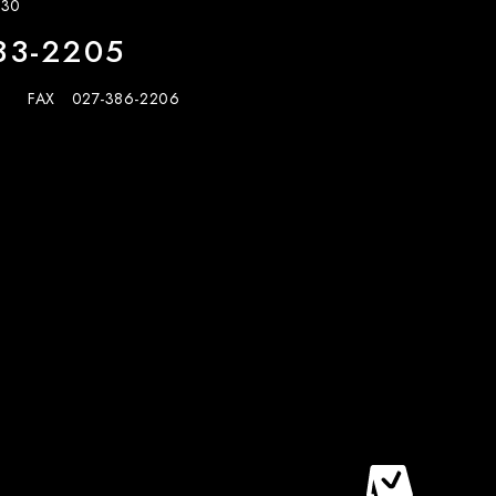
30
33-2205
FAX 027-386-2206