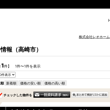
株式会社レオホーム
件情報（高崎市）
1
全
件】 1件〜1件を表示
示順
新着順
価格の安い順
価格の高い順
チェックした物件を