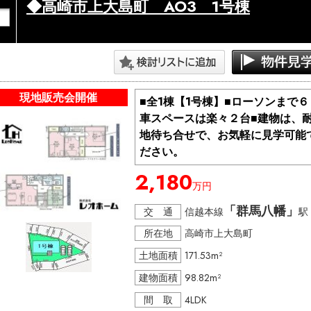
◆高崎市上大島町 AO3 1号棟
現地販売会開催
■全1棟【1号棟】■ローソンまで
車スペースは楽々２台■建物は、
地待ち合せで、お気軽に見学可能で
ださい。
2,180
万円
「群馬八幡」
交 通
信越本線
駅
所在地
高崎市上大島町
土地面積
171.53m²
建物面積
98.82m²
間 取
4LDK