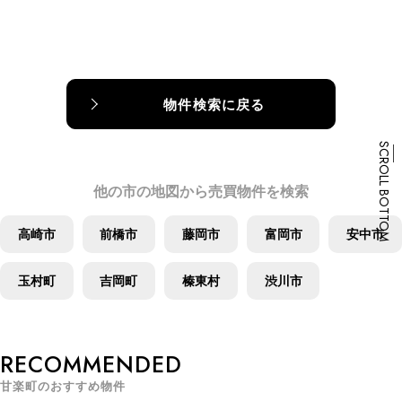
物件検索に戻る
SCROLL BOTTOM
他の市の地図から売買物件を検索
高崎市
前橋市
藤岡市
富岡市
安中市
玉村町
吉岡町
榛東村
渋川市
R
E
C
O
M
M
E
N
D
E
D
甘
楽
町
の
お
す
す
め
物
件