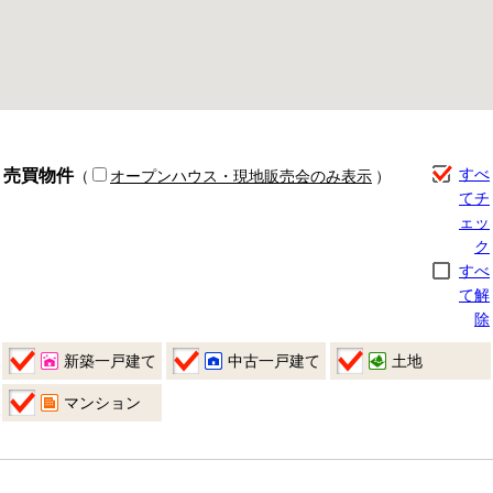
売買物件
すべ
（
オープンハウス・現地販売会のみ表示
）
てチ
ェッ
ク
すべ
て解
除
新築一戸建て
中古一戸建て
土地
マンション