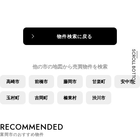
物件検索に戻る
SCROLL BOTTOM
他の市の地図から売買物件を検索
高崎市
前橋市
藤岡市
甘楽町
安中市
玉村町
吉岡町
榛東村
渋川市
R
E
C
O
M
M
E
N
D
E
D
富
岡
市
の
お
す
す
め
物
件