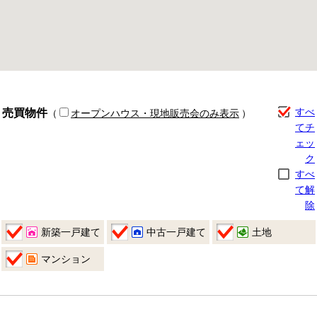
売買物件
すべ
（
オープンハウス・現地販売会のみ表示
）
てチ
ェッ
ク
すべ
て解
除
新築一戸建て
中古一戸建て
土地
マンション