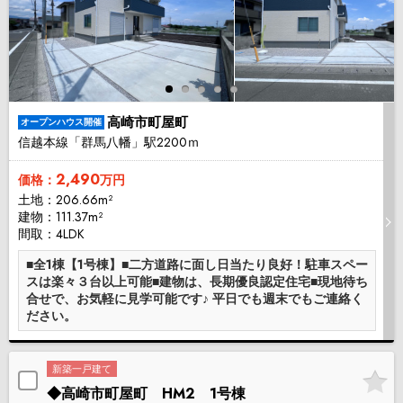
高崎市町屋町
オープンハウス開催
信越本線「群馬八幡」駅2200ｍ
2,490
価格：
万円
土地：206.66m²
建物：111.37m²
間取：4LDK
■全1棟【1号棟】■二方道路に面し日当たり良好！駐車スペー
スは楽々３台以上可能■建物は、長期優良認定住宅■現地待ち
合せで、お気軽に見学可能です♪ 平日でも週末でもご連絡く
ださい。
新築一戸建て
◆高崎市町屋町 HM2 1号棟