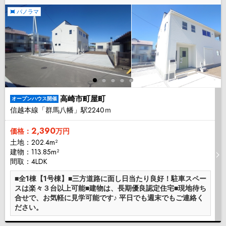
パノラマ
高崎市町屋町
オープンハウス開催
信越本線「群馬八幡」駅2240ｍ
2,390
価格：
万円
土地：202.4m²
建物：113.85m²
間取：4LDK
■全1棟【1号棟】■三方道路に面し日当たり良好！駐車スペー
スは楽々３台以上可能■建物は、長期優良認定住宅■現地待ち
合せで、お気軽に見学可能です♪ 平日でも週末でもご連絡く
ださい。