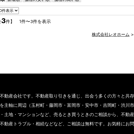
　　（説明も交えて見たい方）

３，知りたい見学　　50分～

　　（購入に関するの事を知りたい方）

3
全
件】 1件〜3件を表示
・・・・・・・・・・・・・・

株式会社レオホーム
＞ 見学日：平日でも週末でも

＞ 開催時間：10:00～17：00

＞ その他、時間外でもご相談ください。

※極力、お客様のご都合に合わせますが、先約などがある場合
※物件は流動的な為、売れてしまう場合や突然の価格変更な
不動産会社です。不動産取り引きを通じ、出会う多くの方々と共
を主軸に周辺（玉村町・藤岡市・富岡市・安中市・吉岡町・渋川
・土地・マンションなど、売るとき買うときのご相談から、不動
不動産トラブル・相続などなど、ご相談は無料です。お気軽にお