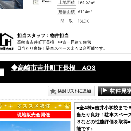
土地面積
194.67m²
建物面積
61.14m²
間 取
1SLDK
担当スタッフ：物件担当
高崎市吉井町下長根　中古一戸建て住宅

日当たり良好！駐車スペース楽々２台可能です。

太陽光発電システム付きの平屋住宅です。2015年築、ハウ
納戸、主寝室のウォークインクローゼットなど、とても便利
◆高崎市吉井町下長根 AO3
活をスタートしませんか？
■全4棟■吉井小学校まで
現地販売会開催
当たり良好！駐車スペー
３などの性能評価を取得
能です♪