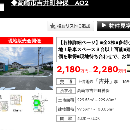
◆高崎市吉井町神保 AO2
現地販売会開催
【各棟詳細ページ】■全2棟■多
地！駐車スペース３台以上可能■
価を取得■現地待ち合わせで、お
2,180
2,280
万円～
万円
「吉井」
交 通
上信電鉄
駅 169
所在地
高崎市吉井町神保
土地面積
229.58m²～229.63m²
建物面積
97.59m²～100.03m²
間 取
4LDK～4LDK