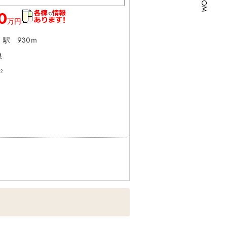
0
万円
」
駅 930ｍ
根
²