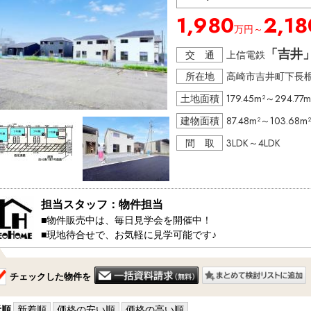
1,980
2,18
万円～
「吉井
交 通
上信電鉄
所在地
高崎市吉井町下長
土地面積
179.45m²～294.77m
建物面積
87.48m²～103.68m²
間 取
3LDK～4LDK
担当スタッフ：物件担当
■物件販売中は、毎日見学会を開催中！

■現地待合せで、お気軽に見学可能です♪ 

・・・見学コース・・・・・・

チェックした物件を
１，ちょこっと見学　20分～

　　（ちょっと見てみたい方）

２，しっかり見学　　40分～

示順
新着順
価格の安い順
価格の高い順