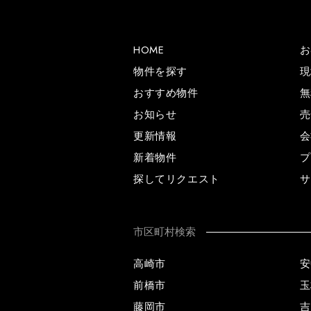
HOME
お
物件を探す
現
おすすめ物件
無
お知らせ
売
更新情報
会
新着物件
プ
探してリクエスト
サ
市区町村検索
高崎市
安
前橋市
玉
藤岡市
吉