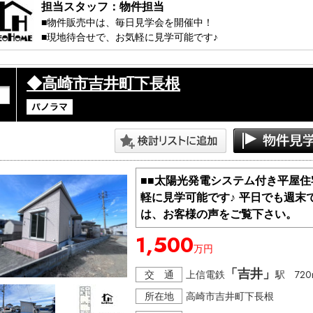
担当スタッフ：物件担当
■物件販売中は、毎日見学会を開催中！

■現地待合せで、お気軽に見学可能です♪ 

・・・見学コース・・・・・・・・・・

◆高崎市吉井町下長根
　１，ちょこっと見学　20分～

　　（ちょっと見てみたい方）

　２，しっかり見学　　40分～

　　（説明も交えて見たい方）

　３，知りたい見学　　50分～

　　（購入に関するの事を知りたい方）

・・・・・・・・・・・・・・・・・・

■■太陽光発電システム付き平屋住
軽に見学可能です♪ 平日でも週末
＞＞＞ 見学日：平日でも週末でも

＞＞ 開催時間：10:00～17：00

は、お客様の声をご覧下さい。
＞ その他、時間外でもご相談ください。

1,500
万円
※極力、お客様のご都合に合わせますが、先約などがある場合
※物件は流動的な為、売れてしまう場合や突然の価格変更な
「吉井」
交 通
上信電鉄
駅 720
所在地
高崎市吉井町下長根