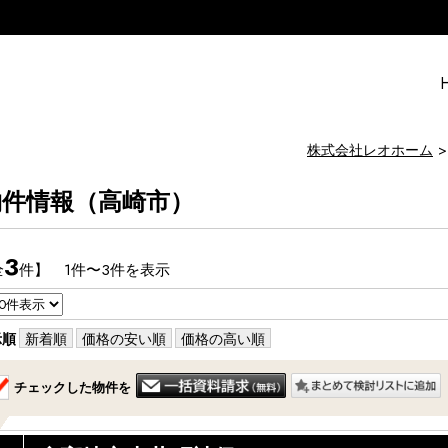
株式会社レオホーム
物件情報（高崎市）
3
全
件】 1件〜3件を表示
示順
新着順
価格の安い順
価格の高い順
チェックした物件を