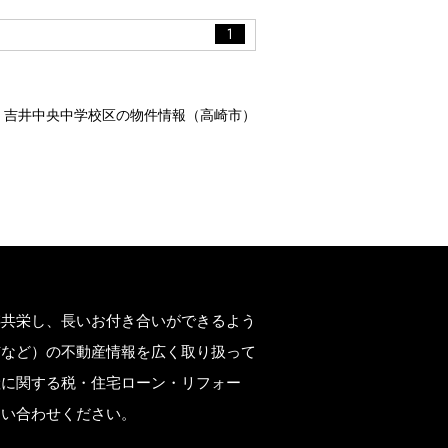
1
吉井中央中学校区の物件情報（高崎市）
もございます。

どもございます。お手数をですが、お電
存共栄し、長いお付き合いができるよう
市など）の不動産情報を広く取り扱って
産に関する税・住宅ローン・リフォー
問い合わせください。