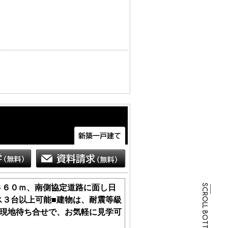
スクリーニング済みです。カップボード、
です。程度の良い中古住宅で、新しい生
６６０ｍ、南側協定道路に面し日
SCROLL BOTTOM
ス３台以上可能■建物は、耐震等級
■現地待ち合せで、お気軽に見学可