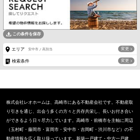
この条件を保存
変更
エリア
安中市 / 高別当
変更
検索条件
株式会社レオホームは、高崎市にある不動産会社です。不動産取
り引きを通じ、出会う多くの方々と共存共栄し、長いお付き合い
ができるよう日々尽力しています。高崎市・前橋市を主軸に周辺
（玉村町・藤岡市・富岡市・安中市・吉岡町・渋川市など）の不
動産情報を広く取り扱っています。新築一戸建て・中古一戸建