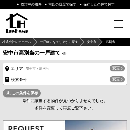
検討中の物件
前回の履歴で探す
保存した条件で探す
株式会社レオホーム
一戸建てをエリアから探す
安中市
高別当
安中市高別当の一戸建て
(
0
件)
変更
エリア
安中市 / 高別当
変更
検索条件
この条件を保存
条件に該当する物件が見つかりませんでした。
条件を変更して再度ご覧下さい。