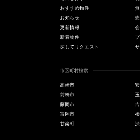
おすすめ物件
無
お知らせ
売
更新情報
会
新着物件
プ
探してリクエスト
サ
市区町村検索
高崎市
安
前橋市
玉
藤岡市
吉
富岡市
榛
甘楽町
渋