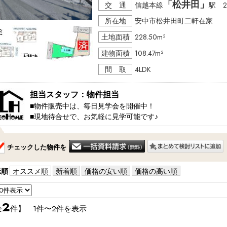
「松井田」
※物件は流動的な為、売れてしまう場合や突然の価格変更な
交 通
信越本線
駅 2
所在地
安中市松井田町二軒在家
土地面積
228.50m²
建物面積
108.47m²
間 取
4LDK
担当スタッフ：物件担当
■物件販売中は、毎日見学会を開催中！

■現地待合せで、お気軽に見学可能です♪ 

・・・見学コース・・・・・・

チェックした物件を
１，ちょこっと見学　20分～

　　（ちょっと見てみたい方）

２，しっかり見学　　40分～

示順
オススメ順
新着順
価格の安い順
価格の高い順
　　（説明も交えて見たい方）

３，知りたい見学　　50分～

　　（購入に関するの事を知りたい方）

2
全
件】 1件〜2件を表示
・・・・・・・・・・・・・・
