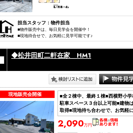
担当スタッフ：物件担当
■物件販売中は、毎日見学会を開催中！

■現地待合せで、お気軽に見学可能です♪ 

・・・見学コース・・・・・・

◆松井田町二軒在家 HM1
１，ちょこっと見学　20分～

　　（ちょっと見てみたい方）

２，しっかり見学　　40分～

　　（説明も交えて見たい方）

３，知りたい見学　　50分～

　　（購入に関するの事を知りたい方）

・・・・・・・・・・・・・・

現地販売会開催
■全２棟中、最終１棟■西横野小
駐車スペース３台以上可能■建物
＞ 見学日：平日でも週末でも

取得■現地待ち合わせで、お気軽に
＞ 開催時間：10:00～17：00

＞ その他、時間外でもご相談ください。

2,090
万円
※極力、お客様のご都合に合わせますが、先約などがある場合