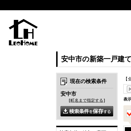
安中市の新築一戸建
【
現在の検索条件
安中市
表
［
町名まで指定する
］