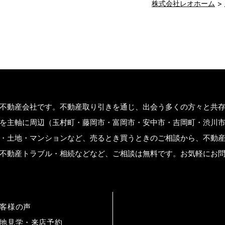
株式会社レオホーム
＞ 見学日：平日でも週末でも

＞ 開催時間：10:00～17：00

＞ その他、時間外でもご相談ください。

※極力、お客様のご都合に合わせますが、先約などがある場合
※物件は流動的な為、売れてしまう場合や突然の価格変更な
不動産会社です。不動産取り引きを通じ、出会う多くの方々と共
を主軸に周辺（玉村町・藤岡市・富岡市・安中市・吉岡町・渋川
・土地・マンションなど、売るとき買うときのご相談から、不動
不動産トラブル・相続などなど、ご相談は無料です。お気軽にお
客様の声
地見学・来店予約