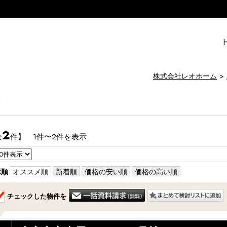
株式会社レオホーム
て
2
全
件】 1件〜2件を表示
示順
オススメ順
新着順
価格の安い順
価格の高い順
チェックした物件を