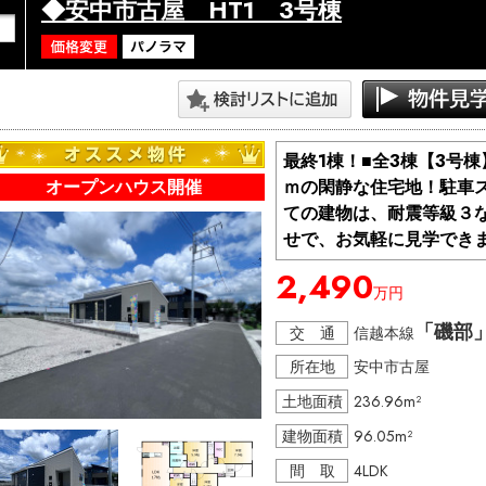
◆安中市古屋 HT1 3号棟
最終1棟！■全3棟【3号
オープンハウス開催
ｍの閑静な住宅地！駐車
ての建物は、耐震等級３
せで、お気軽に見学できま
2,490
万円
「磯部
交 通
信越本線
所在地
安中市古屋
土地面積
236.96m²
建物面積
96.05m²
間 取
4LDK