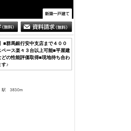
棟】■群馬銀行安中支店まで４００
スペース楽々３台以上可能■平屋建
などの性能評価取得■現地待ち合わ
す♪
」
駅 3830m