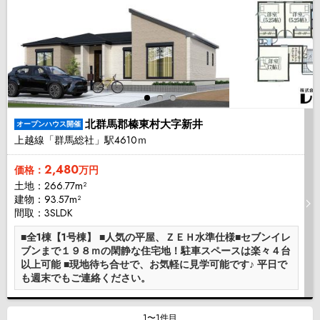
北群馬郡榛東村大字新井
オープンハウス開催
上越線「群馬総社」駅4610ｍ
2,480
価格：
万円
土地：266.77m²
建物：93.57m²
間取：3SLDK
■全1棟【1号棟】 ■人気の平屋、ＺＥＨ水準仕様■セブンイレ
ブンまで１９８ｍの閑静な住宅地！駐車スペースは楽々４台
以上可能 ■現地待ち合せで、お気軽に見学可能です♪ 平日で
も週末でもご連絡ください。
1〜1件目