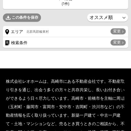
(1件)
この条件を保存
変更
エリア
北群馬郡榛東村
変更
検索条件
株式会社レオホームは、高崎市にある不動産会社です。不動産取
SCROLL BOTTOM
り引きを通じ、出会う多くの方々と共存共栄し、長いお付き合い
ができるよう日々尽力しています。高崎市・前橋市を主軸に周辺
（玉村町・藤岡市・富岡市・安中市・吉岡町・渋川市など）の不
動産情報を広く取り扱っています。新築一戸建て・中古一戸建
て・土地・マンションなど、売るとき買うときのご相談から、不