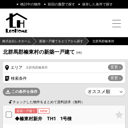
検討中の物件
前回の履歴で探す
保存した条件で探す
株式会社レオホーム
新築一戸建てをエリアから探す
北群馬郡榛東村
北群馬郡榛東村の新築一戸建て
(
1
件)
変更
エリア
北群馬郡榛東村
変更
検索条件
この条件を保存
チェックした物件をまとめて資料請求（無料）
新築一戸建て
NEW
◆榛東村新井 TH1 1号棟