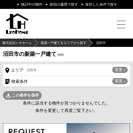
検討中の物件
前回の履歴で探す
保存した条件で探す
株式会社レオホーム
新築一戸建てをエリアから探す
沼田市
沼田市の新築一戸建て
(
0
件)
変更
エリア
沼田市
変更
検索条件
この条件を保存
条件に該当する物件が見つかりませんでした。
条件を変更して再度ご覧下さい。