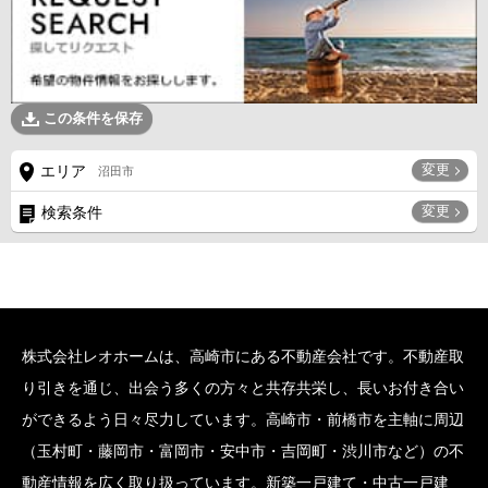
この条件を保存
変更
エリア
沼田市
変更
検索条件
株式会社レオホームは、高崎市にある不動産会社です。不動産取
り引きを通じ、出会う多くの方々と共存共栄し、長いお付き合い
ができるよう日々尽力しています。高崎市・前橋市を主軸に周辺
（玉村町・藤岡市・富岡市・安中市・吉岡町・渋川市など）の不
動産情報を広く取り扱っています。新築一戸建て・中古一戸建