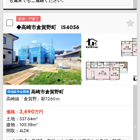
も週末でもご連絡ください。
新築一戸建て
◆高崎市倉賀野町 IS4056
高崎市倉賀野町
現地販売会開催
高崎線「倉賀野」駅1260ｍ
3,690
価格：
万円
土地：337.64m²
建物：105.58m²
間取：4LDK