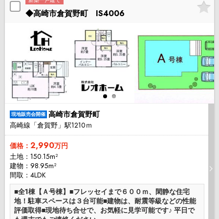
新築一戸建て
◆高崎市倉賀野町 IS4006
高崎市倉賀野町
現地販売会開催
高崎線「倉賀野」駅1210ｍ
2,990
価格：
万円
土地：150.15m²
建物：98.95m²
間取：4LDK
■全1棟【Ａ号棟】■フレッセイまで６００ｍ、閑静な住宅
地！駐車スペースは３台可能■建物は、耐震等級などの性能
評価取得■現地待ち合せで、お気軽に見学可能です♪ 平日で