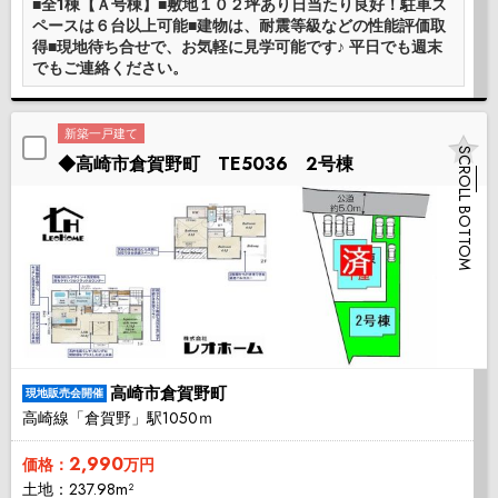
■全1棟【Ａ号棟】■敷地１０２坪あり日当たり良好！駐車ス
ペースは６台以上可能■建物は、耐震等級などの性能評価取
得■現地待ち合せで、お気軽に見学可能です♪ 平日でも週末
でもご連絡ください。
新築一戸建て
SCROLL BOTTOM
◆高崎市倉賀野町 TE5036 2号棟
高崎市倉賀野町
現地販売会開催
高崎線「倉賀野」駅1050ｍ
2,990
価格：
万円
土地：237.98m²