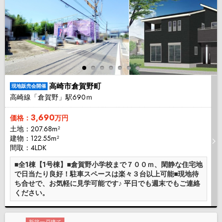
高崎市倉賀野町
現地販売会開催
高崎線「倉賀野」駅690ｍ
3,690
価格：
万円
土地：207.68m²
建物：122.55m²
間取：4LDK
■全1棟【1号棟】■倉賀野小学校まで７００ｍ、閑静な住宅地
で日当たり良好！駐車スペースは楽々３台以上可能■現地待
ち合せで、お気軽に見学可能です♪ 平日でも週末でもご連絡
ください。