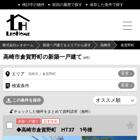
検討中の物件
前回の履歴で探す
保存した条件で探す
株式会社レオホーム
新築一戸建てをエリアから探す
高崎市
倉賀野町
高崎市倉賀野町の新築一戸建て
(
4
件)
変更
エリア
高崎市 / 倉賀野町
変更
検索条件
この条件を保存
チェックした物件をまとめて資料請求（無料）
新築一戸建て
おすすめ
◆高崎市倉賀野町 HT37 1号棟