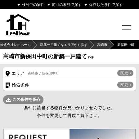
検討中の物件
前回の履歴で探す
保存した条件で探す
株式会社レオホーム
新築一戸建てをエリアから探す
高崎市
新保田中町
高崎市新保田中町の新築一戸建て
(
0
件)
変更
エリア
高崎市 / 新保田中町
変更
検索条件
この条件を保存
条件に該当する物件が見つかりませんでした。
条件を変更して再度ご覧下さい。