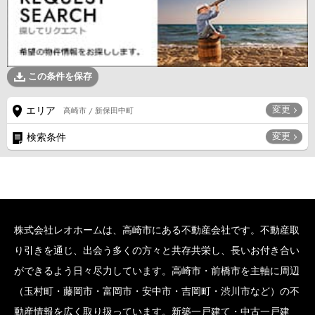
この条件を保存
変更
エリア
高崎市 / 新保田中町
変更
検索条件
株式会社レオホームは、高崎市にある不動産会社です。不動産取
り引きを通じ、出会う多くの方々と共存共栄し、長いお付き合い
ができるよう日々尽力しています。高崎市・前橋市を主軸に周辺
（玉村町・藤岡市・富岡市・安中市・吉岡町・渋川市など）の不
動産情報を広く取り扱っています。新築一戸建て・中古一戸建