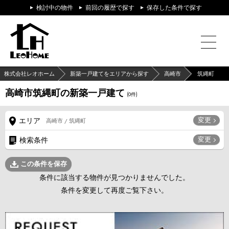
検討中の物件
前回の履歴で探す
保存した条件で探す
株式会社レオホーム
新築一戸建てをエリアから探す
高崎市
筑縄町
高崎市筑縄町の新築一戸建て
(
0
件)
変更
エリア
高崎市 / 筑縄町
変更
検索条件
この条件を保存
条件に該当する物件が見つかりませんでした。
条件を変更して再度ご覧下さい。