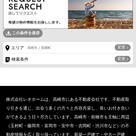
この条件を保存
変更
エリア
高崎市 / 筑縄町
変更
検索条件
株式会社レオホームは、高崎市にある不動産会社です。不動産取
り引きを通じ、出会う多くの方々と共存共栄し、長いお付き合い
ができるよう日々尽力しています。高崎市・前橋市を主軸に周辺
（玉村町・藤岡市・富岡市・安中市・吉岡町・渋川市など）の不
動産情報を広く取り扱っています。新築一戸建て・中古一戸建