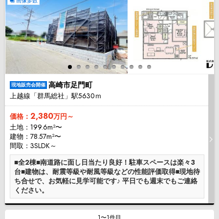
画像多数
高崎市足門町
現地販売会開催
上越線「群馬総社」駅5630ｍ
2,380
価格：
万円～
土地：199.6m²〜
建物：78.57m²〜
間取：3SLDK～
■全2棟■南道路に面し日当たり良好！駐車スペースは楽々3
台■建物は、耐震等級や耐風等級などの性能評価取得■現地待
ち合せで、お気軽に見学可能です♪ 平日でも週末でもご連絡
ください。
1〜1件目