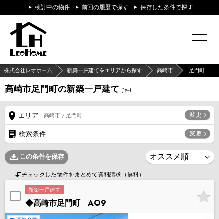
検討中の物件
前回の履歴で探す
保存した条件で探す
株式会社レオホーム
新築一戸建てをエリアから探す
高崎市
足門町
高崎市足門町の新築一戸建て
(
1
件)
変更
エリア
高崎市 / 足門町
変更
検索条件
この条件を保存
チェックした物件をまとめて資料請求（無料）
新築一戸建て
◆高崎市足門町 AO9