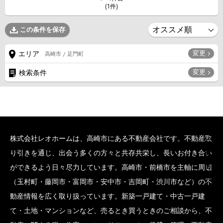
(1件)
この条件を保存
変更
エリア
高崎市 / 足門町
変更
検索条件
株式会社レオホームは、高崎市にある不動産会社です。不動産取
SCROLL BOTTOM
り引きを通じ、出会う多くの方々と共存共栄し、長いお付き合い
ができるよう日々尽力しています。高崎市・前橋市を主軸に周辺
（玉村町・藤岡市・富岡市・安中市・吉岡町・渋川市など）の不
動産情報を広く取り扱っています。新築一戸建て・中古一戸建
て・土地・マンションなど、売るとき買うときのご相談から、不