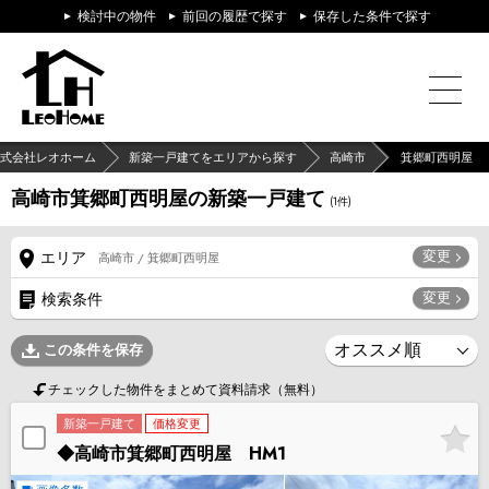
検討中の物件
前回の履歴で探す
保存した条件で探す
式会社レオホーム
新築一戸建てをエリアから探す
高崎市
箕郷町西明屋
高崎市箕郷町西明屋の新築一戸建て
(
1
件)
変更
エリア
高崎市 / 箕郷町西明屋
変更
検索条件
この条件を保存
チェックした物件をまとめて資料請求（無料）
新築一戸建て
価格変更
◆高崎市箕郷町西明屋 HM1