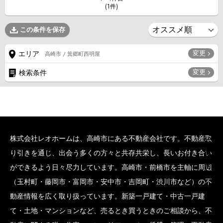
(1件)
この条件を保存
変更
エリア
高崎市 / 箕郷町西明屋
変更
検索条件
株式会社レオホームは、高崎市にある不動産会社です。不動産取
SCROLL BOTTOM
り引きを通じ、出会う多くの方々と共存共栄し、長いお付き合い
ができるよう日々尽力しています。高崎市・前橋市を主軸に周辺
（玉村町・藤岡市・富岡市・安中市・吉岡町・渋川市など）の不
動産情報を広く取り扱っています。新築一戸建て・中古一戸建
て・土地・マンションなど、売るとき買うときのご相談から、不