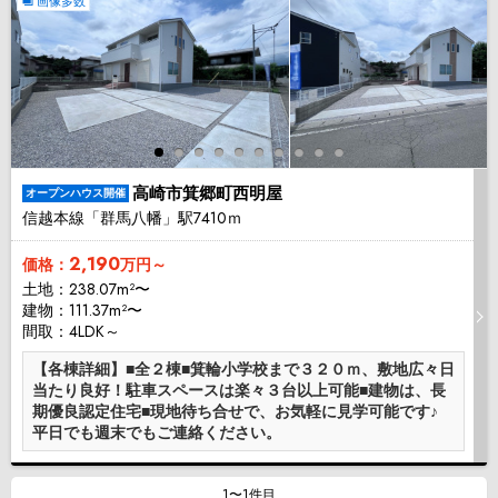
画像多数
高崎市箕郷町西明屋
オープンハウス開催
信越本線「群馬八幡」駅7410ｍ
2,190
価格：
万円～
土地：238.07m²〜
建物：111.37m²〜
間取：4LDK～
【各棟詳細】■全２棟■箕輪小学校まで３２０ｍ、敷地広々日
当たり良好！駐車スペースは楽々３台以上可能■建物は、長
期優良認定住宅■現地待ち合せで、お気軽に見学可能です♪
平日でも週末でもご連絡ください。
1〜1件目