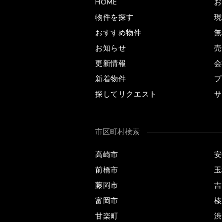
HOME
お
物件を探す
現
おすすめ物件
無
お知らせ
売
更新情報
会
新着物件
プ
探してリクエスト
サ
市区町村検索
高崎市
安
前橋市
玉
藤岡市
吉
富岡市
榛
甘楽町
渋