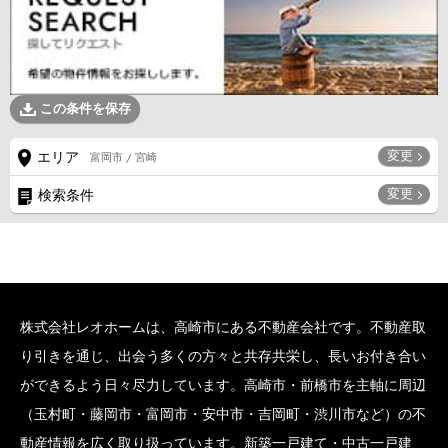
この条件を保存
変更
エリア
富岡市 / 宮崎
変更
検索条件
株式会社レオホームは、高崎市にある不動産会社です。不動産取
り引きを通じ、出会う多くの方々と共存共栄し、長いお付き合い
ができるよう日々尽力しています。高崎市・前橋市を主軸に周辺
（玉村町・藤岡市・富岡市・安中市・吉岡町・渋川市など）の不
動産情報を広く取り扱っています。新築一戸建て・中古一戸建