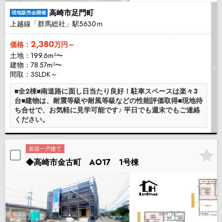
高崎市足門町
現地販売会開催
上越線「群馬総社」駅5630ｍ
2,380
価格：
万円～
土地：199.6m²〜
建物：78.57m²〜
間取：3SLDK～
■全2棟■南道路に面し日当たり良好！駐車スペースは楽々3
台■建物は、耐震等級や耐風等級などの性能評価取得■現地待
ち合せで、お気軽に見学可能です♪ 平日でも週末でもご連絡
ください。
新築一戸建て
◆高崎市金古町 AO17 1号棟