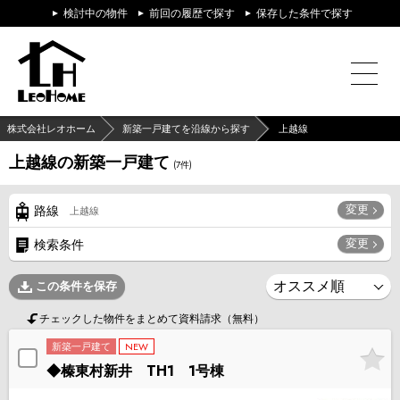
検討中の物件
前回の履歴で探す
保存した条件で探す
株式会社レオホーム
新築一戸建てを沿線から探す
上越線
上越線の新築一戸建て
(
7
件)
変更
路線
上越線
変更
検索条件
この条件を保存
チェックした物件をまとめて資料請求（無料）
新築一戸建て
NEW
◆榛東村新井 TH1 1号棟