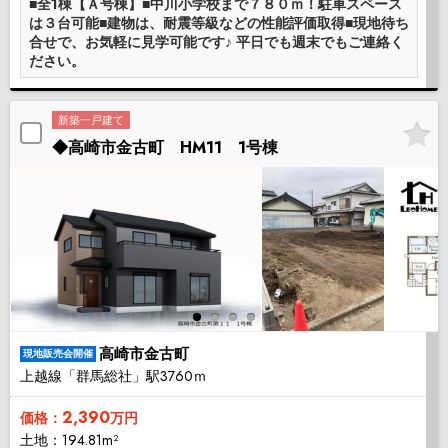
■全1棟【Ａ号棟】■中川小学校まで７８０ｍ！駐車スペース
は３台可能■建物は、耐震等級などの性能評価取得■現地待ち
合せで、お気軽に見学可能です♪ 平日でも週末でもご連絡く
ださい。
新築一戸建て
◆高崎市金古町 HM11 1号棟
高崎市金古町
現地販売会開催
上越線「群馬総社」駅3760ｍ
2,390
価格：
万円
土地：194.81m²