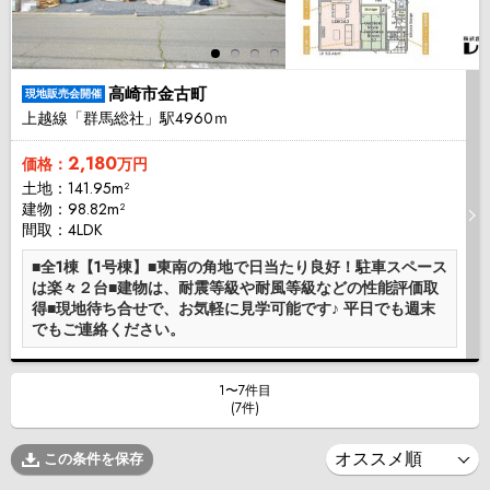
高崎市金古町
現地販売会開催
上越線「群馬総社」駅4960ｍ
2,180
価格：
万円
土地：141.95m²
建物：98.82m²
間取：4LDK
■全1棟【1号棟】■東南の角地で日当たり良好！駐車スペース
は楽々２台■建物は、耐震等級や耐風等級などの性能評価取
得■現地待ち合せで、お気軽に見学可能です♪ 平日でも週末
でもご連絡ください。
1〜7件目
(7件)
この条件を保存