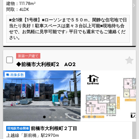
建物：111.78m²
間取：4LDK
■全1棟【1号棟】■ローソンまで５５０ｍ、閑静な住宅地で日
当たり良好！駐車スペースは楽々３台以上可能■現地待ち合
せで、お気軽に見学可能です♪ 平日でも週末でもご連絡くだ
さい。
新築一戸建て
◆前橋市大利根町2 AO2
画像多数
前橋市大利根町２丁目
現地販売会開催
上越線「新前橋」駅2970m