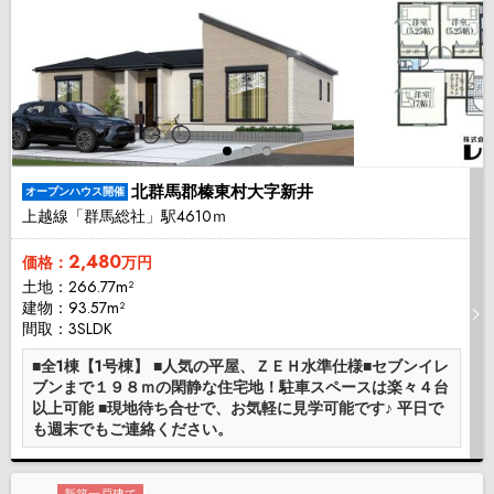
北群馬郡榛東村大字新井
オープンハウス開催
上越線「群馬総社」駅4610ｍ
2,480
価格：
万円
土地：266.77m²
建物：93.57m²
間取：3SLDK
■全1棟【1号棟】 ■人気の平屋、ＺＥＨ水準仕様■セブンイレ
ブンまで１９８ｍの閑静な住宅地！駐車スペースは楽々４台
以上可能 ■現地待ち合せで、お気軽に見学可能です♪ 平日で
も週末でもご連絡ください。