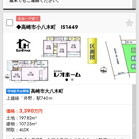
週末でもご連絡ください。
新築一戸建て
◆高崎市小八木町 IS1449
高崎市大八木町
現地販売会開催
上越線「井野」駅740ｍ
3,390
価格：
万円
土地：197.82m²
建物：107.23m²
間取：4LDK