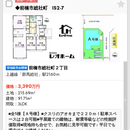
新築一戸建て
◆前橋市総社町 IS2-7
前橋市総社町２丁目
現地販売会開催
上越線「群馬総社」駅2160ｍ
3,390
価格：
万円
土地：215.69m²
建物：91.71m²
間取：3LDK
■全1棟【Ａ号棟】■クスリのアオキまで２２０ｍ！駐車スペ
ースは２台可能■平屋建ての建物は、耐震等級などの性能評
価取得■現地待ち合せで、お気軽に見学可能です♪ 平日でも