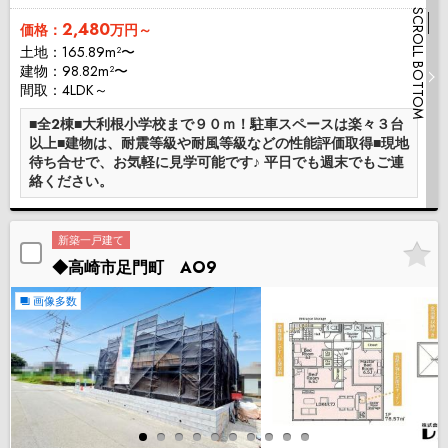
SCROLL BOTTOM
2,480
価格：
万円～
土地：165.89m²〜
建物：98.82m²〜
間取：4LDK～
■全2棟■大利根小学校まで９０ｍ！駐車スペースは楽々３台
以上■建物は、耐震等級や耐風等級などの性能評価取得■現地
待ち合せで、お気軽に見学可能です♪ 平日でも週末でもご連
絡ください。
新築一戸建て
◆高崎市足門町 AO9
画像多数