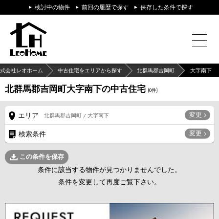
検討中の物件
前回の履歴で探す
保存した条件で探す
式会社レオホーム
中古住宅をエリアから探す
北群馬郡吉岡町
大字南下
北群馬郡吉岡町大字南下の中古住宅
(
0
件)
変更
エリア
北群馬郡吉岡町 / 大字南下
変更
検索条件
この条件を保存
条件に該当する物件が見つかりませんでした。
条件を変更して再度ご覧下さい。