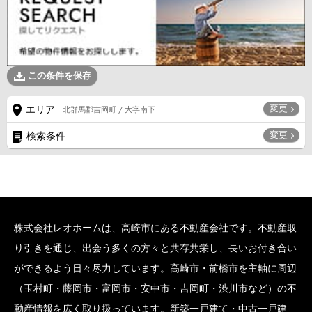
この条件を保存
変更
エリア
北群馬郡吉岡町 / 大字南下
変更
検索条件
株式会社レオホームは、高崎市にある不動産会社です。不動産取
り引きを通じ、出会う多くの方々と共存共栄し、長いお付き合い
ができるよう日々尽力しています。高崎市・前橋市を主軸に周辺
（玉村町・藤岡市・富岡市・安中市・吉岡町・渋川市など）の不
動産情報を広く取り扱っています。新築一戸建て・中古一戸建