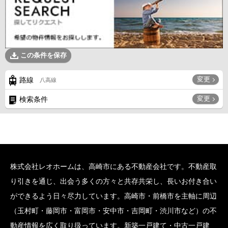
この条件を保存
変更
路線
八高線
変更
検索条件
株式会社レオホームは、高崎市にある不動産会社です。不動産取
り引きを通じ、出会う多くの方々と共存共栄し、長いお付き合い
ができるよう日々尽力しています。高崎市・前橋市を主軸に周辺
（玉村町・藤岡市・富岡市・安中市・吉岡町・渋川市など）の不
動産情報を広く取り扱っています。新築一戸建て・中古一戸建