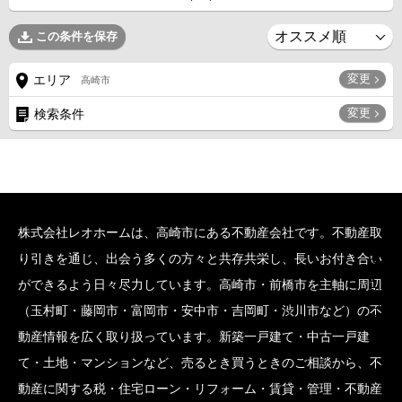
この条件を保存
変更
エリア
高崎市
変更
検索条件
株式会社レオホームは、高崎市にある不動産会社です。不動産取
SCROLL BOTTOM
り引きを通じ、出会う多くの方々と共存共栄し、長いお付き合い
ができるよう日々尽力しています。高崎市・前橋市を主軸に周辺
（玉村町・藤岡市・富岡市・安中市・吉岡町・渋川市など）の不
動産情報を広く取り扱っています。新築一戸建て・中古一戸建
て・土地・マンションなど、売るとき買うときのご相談から、不
動産に関する税・住宅ローン・リフォーム・賃貸・管理・不動産