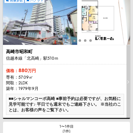
画像多数
パノラマ
高崎市昭和町
信越本線「北高崎」駅510ｍ
880
価格：
万円
専有：57.09㎡
間取：2LDK
築年：1979年9月
■■シャルマンコーポ高崎 ■事前予約は必要ですが、お気軽に
見学可能です♪ 平日でも週末でもご連絡下さい。 ※当社のこ
とは、お客様の声をご覧下さい。
1〜1件目
(1件)