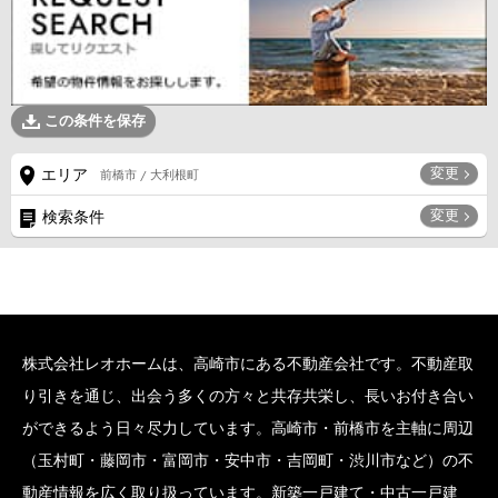
この条件を保存
変更
エリア
前橋市 / 大利根町
変更
検索条件
株式会社レオホームは、高崎市にある不動産会社です。不動産取
り引きを通じ、出会う多くの方々と共存共栄し、長いお付き合い
ができるよう日々尽力しています。高崎市・前橋市を主軸に周辺
（玉村町・藤岡市・富岡市・安中市・吉岡町・渋川市など）の不
動産情報を広く取り扱っています。新築一戸建て・中古一戸建