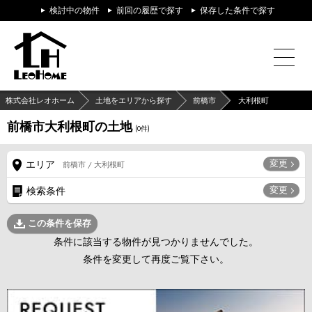
検討中の物件
前回の履歴で探す
保存した条件で探す
株式会社レオホーム
土地をエリアから探す
前橋市
大利根町
前橋市大利根町の土地
(
0
件)
変更
エリア
前橋市 / 大利根町
変更
検索条件
この条件を保存
条件に該当する物件が見つかりませんでした。
条件を変更して再度ご覧下さい。