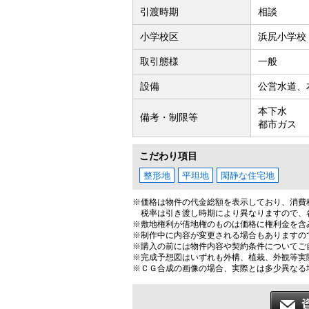
引渡時期
相談
小学校区
浜尻小学校（
取引態様
一般
設備
公営水道、
本下水
備考・制限等
都市ガス
こだわり項目
整形地
平坦地
閑静な住宅地
※価格は物件の代金総額を表示しており、消費税
税率は引き渡し時期により異なりますので、
※敷地権利が借地権のものは価格に権利金を含
※制作中に内容が変更される場合もありますの
※購入の前には物件内容や契約条件についてご
※完成予想図はいずれも外構、植栽、外観等実
※ＣＧ合成の画像の場合、実際とは多少異なる