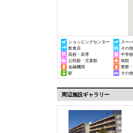
ショッピングセンター
スー
飲食店
その
高校・高専
中学
公民館・児童館
病院
金融機関
警察
駅
その
周辺施設ギャラリー