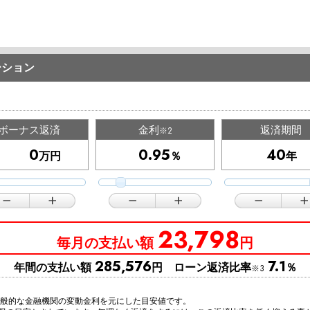
ーション
ボーナス返済
金利
返済期間
※2
万円
％
年
23,798
毎月の支払い額
円
285,576
7.1
年間の支払い額
円 ローン返済比率
％
※3
一般的な金融機関の変動金利を元にした目安値です。