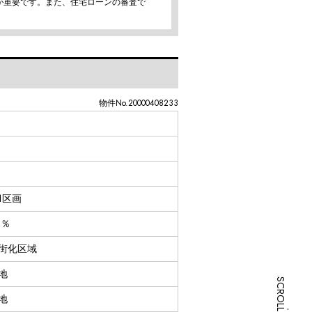
が重要です。また、住宅ローンの審査で
物件No.20000408233
1区画
0％
街化区域
地
地