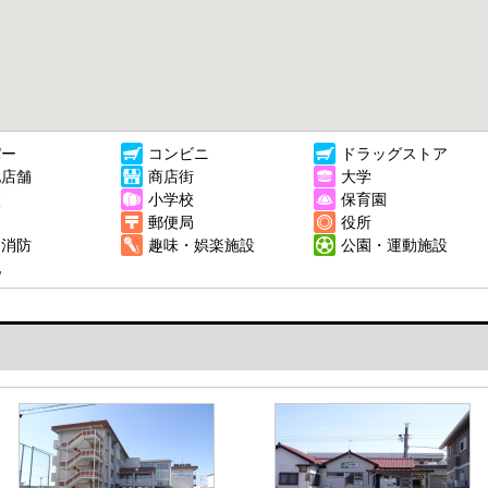
パー
コンビニ
ドラッグストア
他店舗
商店街
大学
校
小学校
保育園
郵便局
役所
・消防
趣味・娯楽施設
公園・運動施設
他