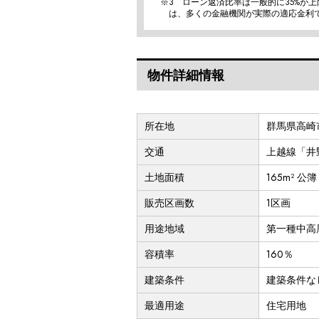
※3 ローン返済比率は一般的に35%が
は、多くの金融機関が実際の適応金利
物件詳細情報
所在地
群馬県高崎市
交通
上越線「井野
土地面積
165m² 公簿 
販売区画数
1区画
用途地域
第一種中高
容積率
160％
建築条件
建築条件な
最適用途
住宅用地