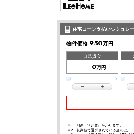
住宅ローン支払いシミュレ
950
物件価格
万円
自己資金
万円
※1 別途、諸経費がかかります。
※2 初期値で選択されている金利は、