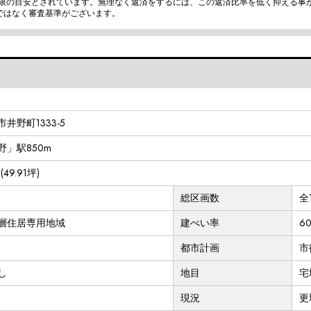
上限の目安とされています。無理なく返済をするには、この返済比率を低く抑える事
ではなく審査基準がございます。
井野町1333-5
」駅850m
(49.91坪)
総区画数
全
層住居専用地域
建ぺい率
6
都市計画
市
し
地目
宅
現況
更