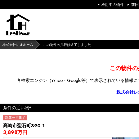
検討中の物件
前回
株式会社レオホーム
この物件の掲載は終了しました
この物件の
各検索エンジン（Yahoo・Google等）で
表示されている情報に
株式会社レ
条件の近い物件
新築一戸建て
高崎市聖石町390-1
3,898万円