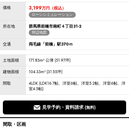
価格
3,199
万円（税込）
ローンシミュレーション
所在地
群馬県前橋市南町４丁目31-2
周辺地図
交通
両毛線「前橋」駅370ｍ
土地面積
171.83m² 公簿 (51.97坪)
建物面積
104.33m² (31.55坪)
間取
4LDK (LDK16.7帖、洋室6帖、洋室5.2帖、洋室6帖、洋
室4.5帖)
見学予約・資料請求
(無料)
間取・区画