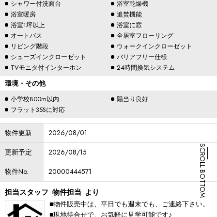
シャワー付洗面台
浴室乾燥機
浴室暖房
追焚機能
浴室1坪以上
浴室に窓
オートバス
全居室フローリング
リビング階段
ウォークインクローゼット
シューズインクローゼット
バリアフリー仕様
TVモニタ付インターホン
24時間換気システム
環境・その他
小学校800m以内
陽当り良好
フラット35Sに対応
物件更新
2026/08/01
SCROLL BOTTOM
更新予定
2026/08/15
物件No.
20000444571
担当スタッフ
物件担当
より
■物件販売中は、平日でも週末でも、ご連絡下さい。
■現地待合せで、お気軽に見学可能です♪