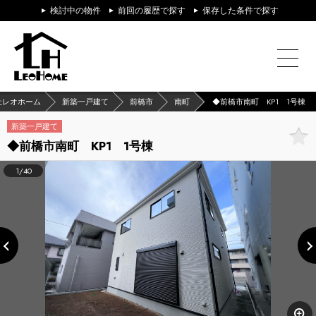
検討中の物件
前回の履歴で探す
保存した条件で探す
社レオホーム
新築一戸建て
前橋市
南町
◆前橋市南町 KP1 1号棟
新築一戸建て
◆前橋市南町 KP1 1号棟
1/40