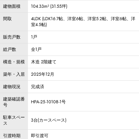
建物面積
104.33m² (31.55坪)
間取
4LDK (LDK16.7帖、洋室6帖、洋室5.2帖、洋室6帖、洋
室4.5帖)
販売戸数
1戸
総戸数
全1戸
構造・規模
木造 2階建て
築年・入居
2025年12月
建物現況
完成済
建築確認番
HPA-25-10108-1号
号
駐車スペー
3台(カースペース)
ス
引渡時期
即引渡可