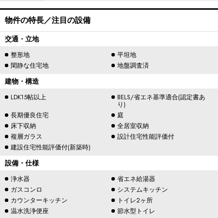
物件の特長／注目の設備
交通・立地
整形地
平坦地
閑静な住宅地
地盤調査済
建物・構造
LDK15帖以上
BELS/省エネ基準適合(認定書あ
り)
長期優良住宅
庭
床下収納
全居室収納
複層ガラス
設計住宅性能評価付
建設住宅性能評価付(新築時)
設備・仕様
浄水器
省エネ給湯器
ガスコンロ
システムキッチン
カウンターキッチン
トイレ2ヶ所
温水洗浄便座
節水型トイレ