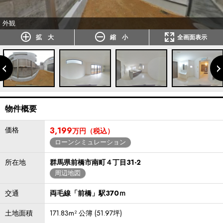
外観
拡 大
縮 小
全画面表示
物件概要
価格
3,199
万円（税込）
ローンシミュレーション
所在地
群馬県前橋市南町４丁目31-2
周辺地図
交通
両毛線「前橋」駅370ｍ
土地面積
171.83m² 公簿 (51.97坪)