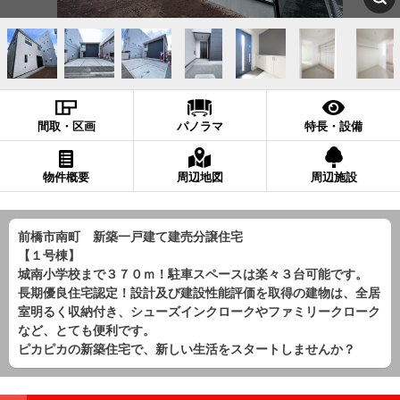
間取・区画
パノラマ
特長・設備
物件概要
周辺地図
周辺施設
前橋市南町 新築一戸建て建売分譲住宅
【１号棟】
城南小学校まで３７０ｍ！駐車スペースは楽々３台可能です。
長期優良住宅認定！設計及び建設性能評価を取得の建物は、全居
室明るく収納付き、シューズインクロークやファミリークローク
など、とても便利です。
ピカピカの新築住宅で、新しい生活をスタートしませんか？