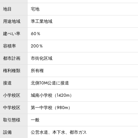
地目
宅地
用途地域
準工業地域
建ぺい率
60％
容積率
200％
都市計画
市街化区域
権利種類
所有権
接道
北側10M公道に接道
小学校区
城南小学校（1420m）
中学校区
第一中学校（980m）
取引態様
一般
設備
公営水道、本下水、都市ガス