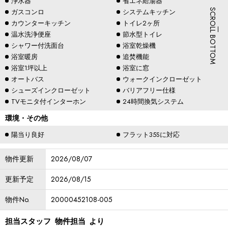
浄水器
省エネ給湯器
ガスコンロ
システムキッチン
SCROLL BOTTOM
カウンターキッチン
トイレ2ヶ所
温水洗浄便座
節水型トイレ
シャワー付洗面台
浴室乾燥機
浴室暖房
追焚機能
浴室1坪以上
浴室に窓
オートバス
ウォークインクローゼット
シューズインクローゼット
バリアフリー仕様
TVモニタ付インターホン
24時間換気システム
環境・その他
陽当り良好
フラット35Sに対応
物件更新
2026/08/07
更新予定
2026/08/15
物件No.
20000452108-005
担当スタッフ
物件担当
より