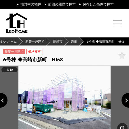
検討中の物件
前回の履歴で探す
保存した条件で探す
社レオホーム
新築一戸建て
高崎市
新町
6号棟 ◆高崎市新町 HM8
新築一戸建て
価格変更
6号棟 ◆高崎市新町 HM8
1/12