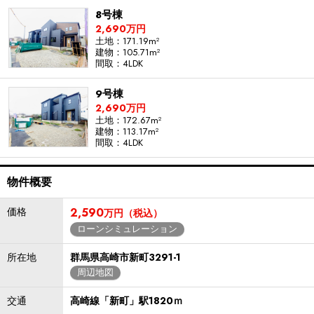
8号棟
2,690万円
土地：171.19m²
建物：105.71m²
間取：4LDK
9号棟
2,690万円
土地：172.67m²
建物：113.17m²
間取：4LDK
物件概要
価格
2,590
万円（税込）
ローンシミュレーション
所在地
群馬県高崎市新町3291-1
周辺地図
交通
高崎線「新町」駅1820ｍ