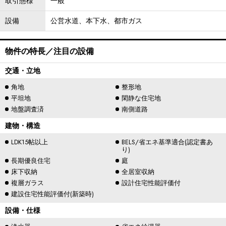
取引態様
一般
設備
公営水道、本下水、都市ガス
物件の特長／注目の設備
交通・立地
角地
整形地
平坦地
閑静な住宅地
地盤調査済
南側道路
建物・構造
LDK15帖以上
BELS/省エネ基準適合(認定書あ
り)
長期優良住宅
庭
床下収納
全居室収納
複層ガラス
設計住宅性能評価付
建設住宅性能評価付(新築時)
設備・仕様