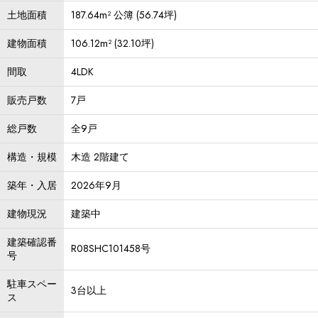
土地面積
187.64m² 公簿 (56.74坪)
建物面積
106.12m² (32.10坪)
間取
4LDK
販売戸数
7戸
総戸数
全9戸
構造・規模
木造 2階建て
築年・入居
2026年9月
建物現況
建築中
建築確認番
R08SHC101458号
号
駐車スペー
3台以上
ス