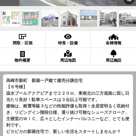
間取・区画
特長・設備
各棟情報
物件概要
周辺地図
周辺施設
高崎市新町 新築一戸建て建売分譲住宅
【６号棟】
温水プールアクアピアまで２２０ｍ、東南北の三方道路に面し日
当たり良好！駐車スペースは３台以上可能です。
建物は、耐震等級３などの性能評価も取得！全居室明るく収納付
き、リビングイン階段仕様、通り抜け可能なシューズクローク、
主寝室のＷＩＣ、広々としたインナーバルコニーなど、とても便
利です。
ピカピカの新築住宅で、新しい生活をスタートしませんか？