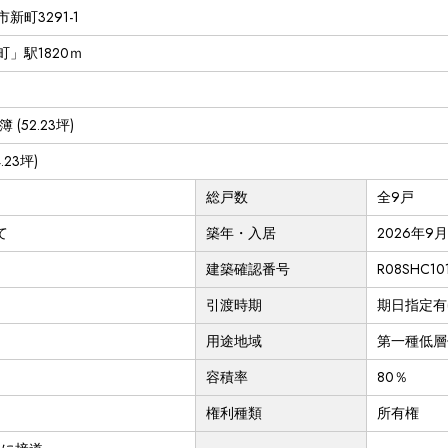
新町3291-1
」駅1820ｍ
簿 (52.23坪)
4.23坪)
総戸数
全9戸
て
築年・入居
2026年9月
建築確認番号
R08SHC10
引渡時期
期日指定有(
用途地域
第一種低層
容積率
80％
権利種類
所有権