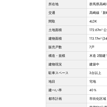
所在地
群馬県高崎市
交通
高崎線「新町
間取
4LDK
土地面積
172.67m² 公
建物面積
113.17m² (3
販売戸数
7戸
構造・規模
木造 2階建
建物現況
建築中
駐車スペース
3台以上
地目
宅地
建ぺい率
40％
都市計画
市街化区域