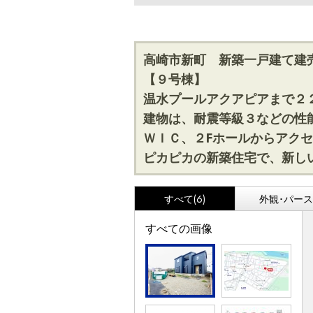
高崎市新町 新築一戸建て建
【９号棟】
温水プールアクアピアまで２
建物は、耐震等級３などの性
ＷＩＣ、２Fホールからアク
ピカピカの新築住宅で、新し
すべて(6)
外観･パース(
すべての画像