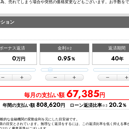
な為、売れてしまう場合や突然の価格変更などもございます。お手数を
ーション
ボーナス返済
金利
返済期間
※2
万円
％
年
67,385
毎月の支払い額
円
808,620
20.2
年間の支払い額
円 ローン返済比率
％
※3
一般的な金融機関の変動金利を元にした目安値です。
上限の目安とされています。無理なく返済をするには、この返済比率を低く抑える事
ではなく審査基準がございます。