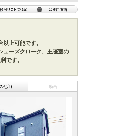
台以上可能です。
シューズクローク、主寝室の
便利です。
の他(1)
動画