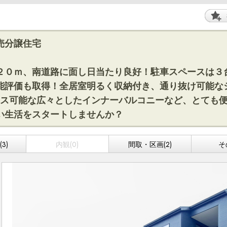
売分譲住宅
２０ｍ、南道路に面し日当たり良好！駐車スペースは３
能評価も取得！全居室明るく収納付き、通り抜け可能な
セス可能な広々としたインナーバルコニーなど、とても
い生活をスタートしませんか？
3)
内観(0)
間取・区画(2)
そ