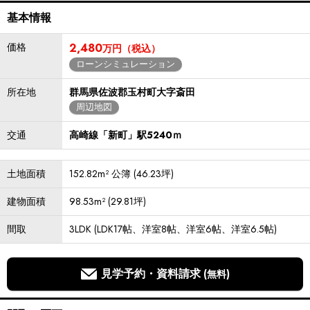
基本情報
価格
2,480
万円（税込）
ローンシミュレーション
所在地
群馬県佐波郡玉村町大字斎田
周辺地図
交通
高崎線「新町」駅5240ｍ
土地面積
152.82m² 公簿 (46.23坪)
建物面積
98.53m² (29.81坪)
間取
3LDK (LDK17帖、洋室8帖、洋室6帖、洋室6.5帖)
見学予約・資料請求
(無料)