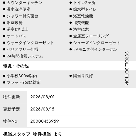
カウンターキッチン
トイレ2ヶ所
温水洗浄便座
節水型トイレ
シャワー付洗面台
浴室乾燥機
浴室暖房
追焚機能
浴室1坪以上
浴室に窓
オートバス
全居室フローリング
ウォークインクローゼット
シューズインクローゼット
バリアフリー仕様
TVモニタ付インターホン
SCROLL BOTTOM
24時間換気システム
環境・その他
小学校800m以内
陽当り良好
フラット35Sに対応
物件更新
2026/08/01
更新予定
2026/08/15
物件No.
20000453959
担当スタッフ
物件担当
より