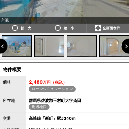
外観
拡 大
縮 小
全画面表示
物件概要
価格
2,480
万円（税込）
ローンシミュレーション
所在地
群馬県佐波郡玉村町大字斎田
周辺地図
交通
高崎線「新町」駅5240ｍ