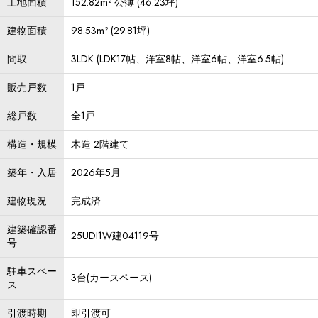
土地面積
152.82m² 公簿 (46.23坪)
建物面積
98.53m² (29.81坪)
間取
3LDK (LDK17帖、洋室8帖、洋室6帖、洋室6.5帖)
販売戸数
1戸
総戸数
全1戸
構造・規模
木造 2階建て
築年・入居
2026年5月
建物現況
完成済
建築確認番
25UDI1W建04119号
号
駐車スペー
3台(カースペース)
ス
引渡時期
即引渡可