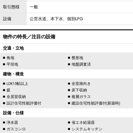
取引態様
一般
設備
公営水道、本下水、個別LPG
物件の特長／注目の設備
交通・立地
角地
整形地
平坦地
地盤調査済
建物・構造
LDK15帖以上
全室南向き
庭
床下収納
全居室収納
複層ガラス
設計住宅性能評価付
建設住宅性能評価付(新築時)
設備・仕様
浄水器
省エネ給湯器
ガスコンロ
システムキッチン