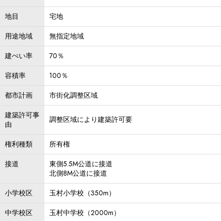
地目
宅地
用途地域
無指定地域
建ぺい率
70％
容積率
100％
都市計画
市街化調整区域
建築許可事
調整区域により建築許可要
由
権利種類
所有権
接道
東側5.5M公道に接道
北側8M公道に接道
小学校区
玉村小学校（350m）
中学校区
玉村中学校（2000m）