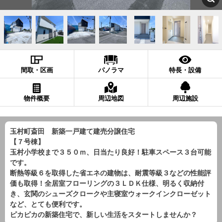
間取・区画
パノラマ
特長・設備
物件概要
周辺地図
周辺施設
玉村町斎田 新築一戸建て建売分譲住宅
【７号棟】
玉村小学校まで３５０ｍ、日当たり良好！駐車スペース３台可能
です。
断熱等級６を取得した省エネの建物は、耐震等級３などの性能評
価も取得！全居室フローリングの３ＬＤＫ仕様、明るく収納付
き、玄関のシューズクロークや主寝室ウォークインクローゼット
など、とても便利です。
ピカピカの新築住宅で、新しい生活をスタートしませんか？