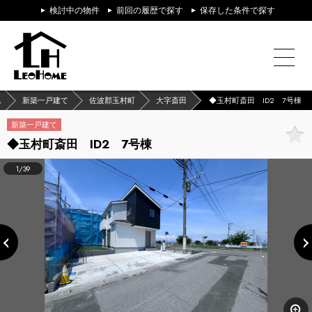
検討中の物件
前回の履歴で探す
保存した条件で探す
ム
新築一戸建て
佐波郡玉村町
大字斎田
◆玉村町斎田 ID2 7号棟
新築一戸建て
◆玉村町斎田 ID2 7号棟
1/39