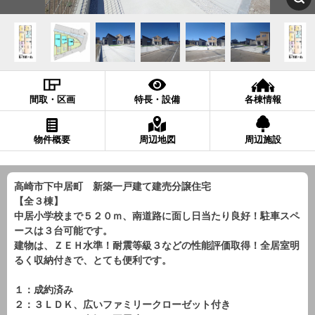
間取・区画
特長・設備
各棟情報
物件概要
周辺地図
周辺施設
高崎市下中居町 新築一戸建て建売分譲住宅
【全３棟】
中居小学校まで５２０ｍ、南道路に面し日当たり良好！駐車スペ
ースは３台可能です。
建物は、ＺＥＨ水準！耐震等級３などの性能評価取得！全居室明
るく収納付きで、とても便利です。
１：成約済み
２：３ＬＤＫ、広いファミリークローゼット付き