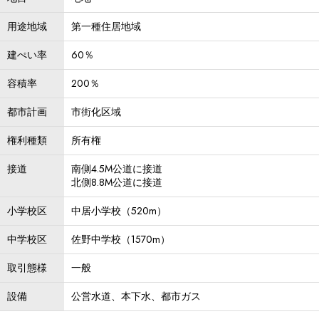
用途地域
第一種住居地域
建ぺい率
60％
容積率
200％
都市計画
市街化区域
権利種類
所有権
接道
南側4.5M公道に接道
北側8.8M公道に接道
小学校区
中居小学校（520m）
中学校区
佐野中学校（1570m）
取引態様
一般
設備
公営水道、本下水、都市ガス