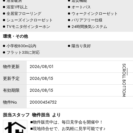
浴室暖房
追焚機能
浴室1坪以上
オートバス
全居室フローリング
ウォークインクローゼット
シューズインクローゼット
バリアフリー仕様
TVモニタ付インターホン
24時間換気システム
環境・その他
小学校800m以内
陽当り良好
フラット35Sに対応
物件更新
2026/08/01
SCROLL BOTTOM
更新予定
2026/08/15
有効期限
2026/08/15
物件No.
20000454752
担当スタッフ
物件担当
より
■物件販売中は、毎日見学会を開催中！
■現地待合せで、お気軽に見学可能です♪