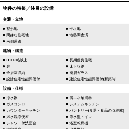
物件の特長／注目の設備
交通・立地
整形地
平坦地
閑静な住宅地
地盤調査済
南側道路
建物・構造
LDK15帖以上
長期優良住宅
庭
床下収納
全居室収納
複層ガラス
設計住宅性能評価付
建設住宅性能評価付(新築時)
設備・仕様
浄水器
省エネ給湯器
ガスコンロ
システムキッチン
カウンターキッチン
パントリー(食器・食品の収納庫)
温水洗浄便座
節水型トイレ
シャワー付洗面台
浴室乾燥機