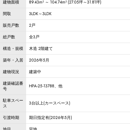
建物面積
89.43m² ～ 104.74m² (27.05坪～31.81坪)
間取
3LDK～3LDK
販売戸数
2戸
総戸数
全3戸
構造・規模
木造 2階建て
築年・入居
2026年5月
建物現況
建築中
建築確認番
HPA-25-13788、他
号
駐車スペー
3台以上(カースペース)
ス
引渡時期
期日指定有(2026年5月)
地目
宅地