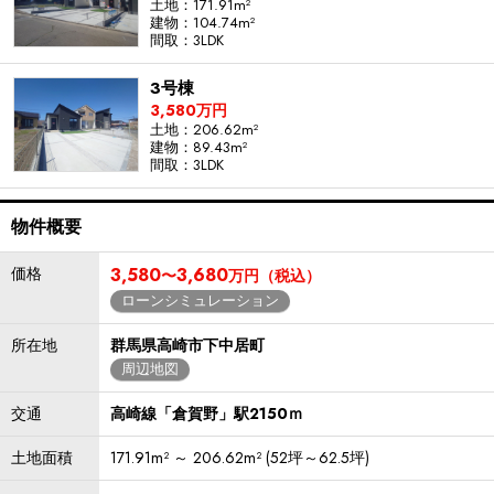
土地：171.91m²
建物：104.74m²
間取：3LDK
3号棟
3,580万円
土地：206.62m²
建物：89.43m²
間取：3LDK
物件概要
価格
3,580
3,680
〜
万円（税込）
ローンシミュレーション
所在地
群馬県高崎市下中居町
周辺地図
交通
高崎線「倉賀野」駅2150ｍ
土地面積
171.91m² ～ 206.62m² (52坪～62.5坪)