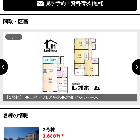
見学予約・資料請求
(無料)
間取・区画
1/8
【2号棟】 ◆土地／171.91平米◆建物／104.74平米
各棟の情報
2号棟
3,680万円