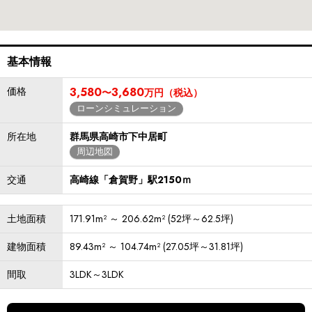
基本情報
価格
3,580
3,680
〜
万円（税込）
ローンシミュレーション
所在地
群馬県高崎市下中居町
周辺地図
交通
高崎線「倉賀野」駅2150ｍ
土地面積
171.91m² ～ 206.62m² (52坪～62.5坪)
建物面積
89.43m² ～ 104.74m² (27.05坪～31.81坪)
間取
3LDK～3LDK