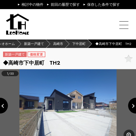
検討中の物件
前回の履歴で探す
保存した条件で探す
レオホーム
新築一戸建て
高崎市
下中居町
◆高崎市下中居町 TH2
新築一戸建て
価格変更
◆高崎市下中居町 TH2
1/55