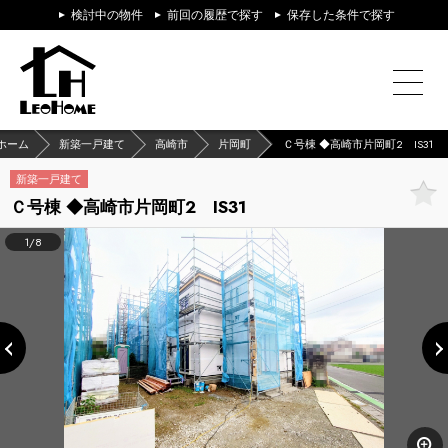
検討中の物件
前回の履歴で探す
保存した条件で探す
ホーム
新築一戸建て
高崎市
片岡町
Ｃ号棟 ◆高崎市片岡町2 IS31
新築一戸建て
Ｃ号棟 ◆高崎市片岡町2 IS31
1/8