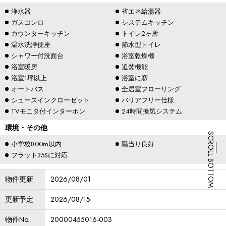
浄水器
省エネ給湯器
ガスコンロ
システムキッチン
カウンターキッチン
トイレ2ヶ所
温水洗浄便座
節水型トイレ
シャワー付洗面台
浴室乾燥機
浴室暖房
追焚機能
浴室1坪以上
浴室に窓
オートバス
全居室フローリング
シューズインクローゼット
バリアフリー仕様
TVモニタ付インターホン
24時間換気システム
環境・その他
SCROLL BOTTOM
小学校800m以内
陽当り良好
フラット35Sに対応
物件更新
2026/08/01
更新予定
2026/08/15
物件No.
20000455016-003