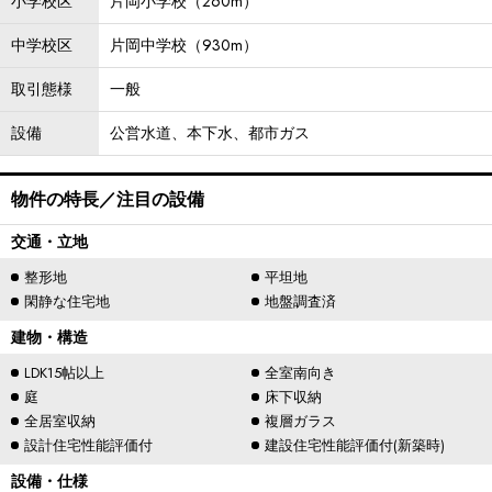
小学校区
片岡小学校（260m）
中学校区
片岡中学校（930m）
取引態様
一般
設備
公営水道、本下水、都市ガス
物件の特長／注目の設備
交通・立地
整形地
平坦地
閑静な住宅地
地盤調査済
建物・構造
LDK15帖以上
全室南向き
庭
床下収納
全居室収納
複層ガラス
設計住宅性能評価付
建設住宅性能評価付(新築時)
設備・仕様