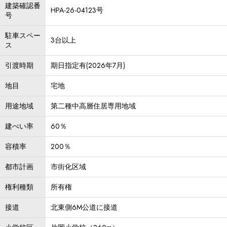
建築確認番
HPA-26-04123号
号
駐車スペー
3台以上
ス
引渡時期
期日指定有(2026年7月)
地目
宅地
用途地域
第二種中高層住居専用地域
建ぺい率
60％
容積率
200％
都市計画
市街化区域
権利種類
所有権
接道
北東側6M公道に接道