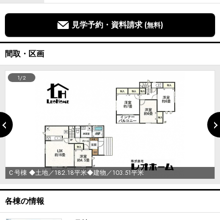
見学予約・資料請求
(無料)
間取・区画
1/2
Ｃ号棟 ◆土地／182.18平米◆建物／103.51平米
各棟の情報