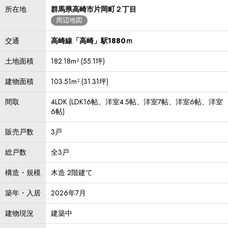
所在地
群馬県高崎市片岡町２丁目
周辺地図
交通
高崎線「高崎」駅1880ｍ
土地面積
182.18m² (55.1坪)
建物面積
103.51m² (31.31坪)
間取
4LDK (LDK16帖、洋室4.5帖、洋室7帖、洋室6帖、洋室
6帖)
販売戸数
3戸
総戸数
全3戸
構造・規模
木造 2階建て
築年・入居
2026年7月
建物現況
建築中