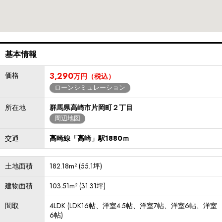
基本情報
価格
3,290
万円（税込）
ローンシミュレーション
所在地
群馬県高崎市片岡町２丁目
周辺地図
交通
高崎線「高崎」駅1880ｍ
土地面積
182.18m² (55.1坪)
建物面積
103.51m² (31.31坪)
間取
4LDK (LDK16帖、洋室4.5帖、洋室7帖、洋室6帖、洋室
6帖)