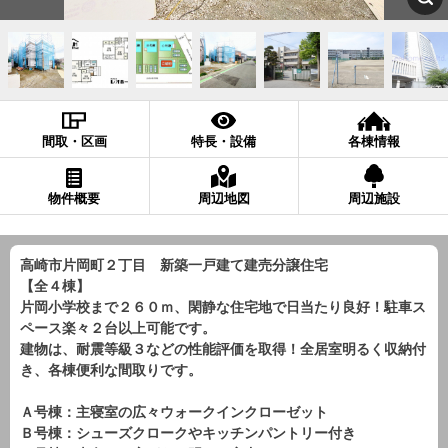
間取・区画
特長・設備
各棟情報
物件概要
周辺地図
周辺施設
高崎市片岡町２丁目 新築一戸建て建売分譲住宅
【全４棟】
片岡小学校まで２６０ｍ、閑静な住宅地で日当たり良好！駐車ス
ペース楽々２台以上可能です。
建物は、耐震等級３などの性能評価を取得！全居室明るく収納付
き、各棟便利な間取りです。
Ａ号棟：主寝室の広々ウォークインクローゼット
Ｂ号棟：シューズクロークやキッチンパントリー付き