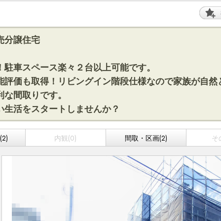
売分譲住宅
！駐車スペース楽々２台以上可能です。
能評価も取得！リビングイン階段仕様なので家族が自然
利な間取りです。
い生活をスタートしませんか？
2)
内観(0)
間取・区画(2)
そ