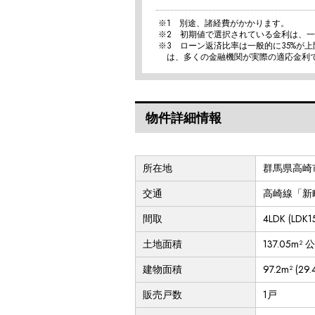
※1 別途、諸経費がかかります。
※2 初期値で選択されている金利は、
※3 ローン返済比率は一般的に35%が
は、多くの金融機関が実際の適応金利
物件詳細情報
所在地
群馬県高崎
交通
高崎線「新町
間取
4LDK (L
土地面積
137.05m² 公
建物面積
97.2m² (29
販売戸数
1戸