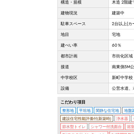
構造・規模
木造 2階建
建物現況
建築中
駐車スペース
2台以上(カ
地目
宅地
建ぺい率
60％
都市計画
市街化区域
接道
南東側5M
中学校区
新町中学校
設備
公営水道、
こだわり項目
整形地
平坦地
閑静な住宅地
地盤
建設住宅性能評価付(新築時)
浄水器
節水型トイレ
シャワー付洗面台
浴