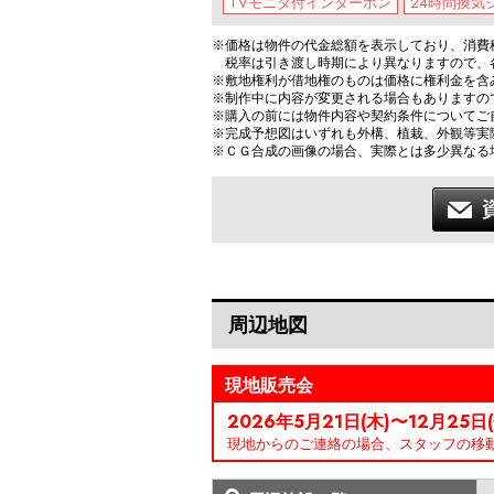
TVモニタ付インターホン
24時間換気
※価格は物件の代金総額を表示しており、消費税
税率は引き渡し時期により異なりますので、
※敷地権利が借地権のものは価格に権利金を含
※制作中に内容が変更される場合もありますの
※購入の前には物件内容や契約条件についてご
※完成予想図はいずれも外構、植栽、外観等実
※ＣＧ合成の画像の場合、実際とは多少異なる
周辺地図
現地販売会
2026年5月21日(木)〜12月25日(
現地からのご連絡の場合、スタッフの移