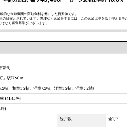
年間の支払い額
円 ローン返済比率
％
※3
一般的な金融機関の変動金利を元にした目安値です。
上限の目安とされています。無理なく返済をするには、この返済比率を低く抑える事
ではなく審査基準がございます。
市新町
」駅1760ｍ
DK15.2帖、和室5.2帖、洋室7.2帖、洋室5.2帖、洋室5.2帖)
簿 (41.45坪)
.4坪)
総戸数
全1戸