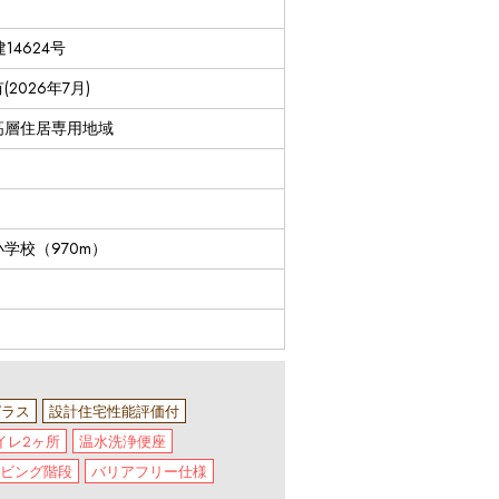
月
建14624号
2026年7月)
高層住居専用地域
学校（970m）
ガラス
設計住宅性能評価付
イレ2ヶ所
温水洗浄便座
ビング階段
バリアフリー仕様