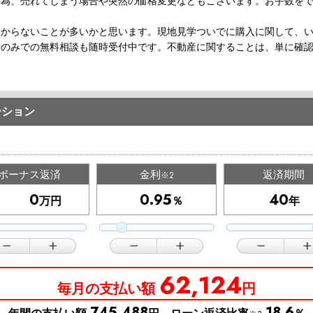
な為、売れてしまう場合や突然の価格変更などもございます。お手数を
分からないことが多いかと思います。現地見学ついでに購入に関して、
話のみでの無料相談も随時受付中です。不動産に関することは、単に確
ーション
ボーナス返済
金利
返済期間
※2
万円
％
年
62,124
毎月の支払い額
円
745,488
18.6