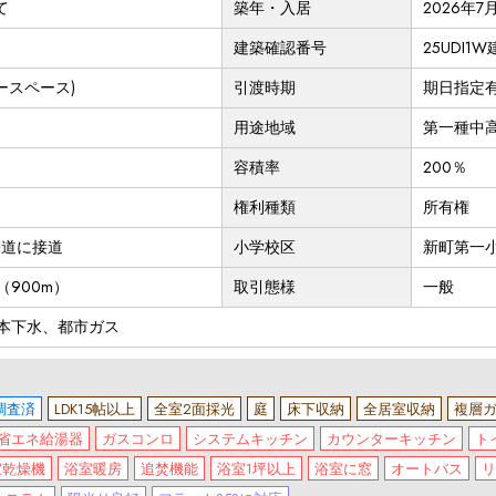
て
築年・入居
2026年7
建築確認番号
25UDI1W
ースペース)
引渡時期
期日指定有(
用途地域
第一種中
容積率
200％
権利種類
所有権
公道に接道
小学校区
新町第一小
（900m）
取引態様
一般
本下水、都市ガス
調査済
LDK15帖以上
全室2面採光
庭
床下収納
全居室収納
複層
省エネ給湯器
ガスコンロ
システムキッチン
カウンターキッチン
ト
室乾燥機
浴室暖房
追焚機能
浴室1坪以上
浴室に窓
オートバス
リ