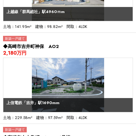
上越線「群馬総社」駅4960ｍm
土地：141.95m² 建物：98.82m² 間取：4LDK
新築一戸建て
◆高崎市吉井町神保 AO2
2,180万円
上信電鉄「吉井」駅1690mm
土地：229.58m² 建物：97.59m² 間取：4LDK
新築一戸建て