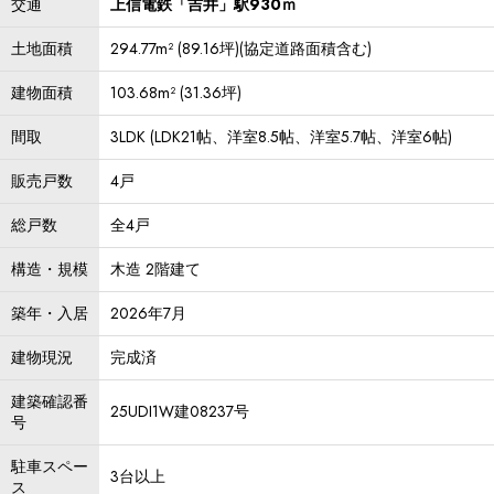
交通
上信電鉄「吉井」駅930ｍ
土地面積
294.77m² (89.16坪)(協定道路面積含む)
建物面積
103.68m² (31.36坪)
間取
3LDK (LDK21帖、洋室8.5帖、洋室5.7帖、洋室6帖)
販売戸数
4戸
総戸数
全4戸
構造・規模
木造 2階建て
築年・入居
2026年7月
建物現況
完成済
建築確認番
25UDI1W建08237号
号
駐車スペー
3台以上
ス