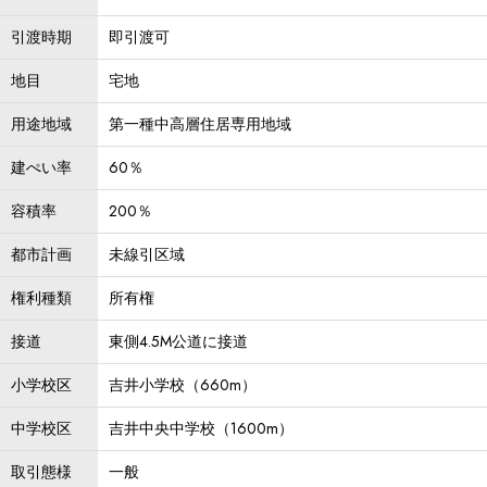
引渡時期
即引渡可
地目
宅地
用途地域
第一種中高層住居専用地域
建ぺい率
60％
容積率
200％
都市計画
未線引区域
権利種類
所有権
接道
東側4.5M公道に接道
小学校区
吉井小学校（660m）
中学校区
吉井中央中学校（1600m）
取引態様
一般