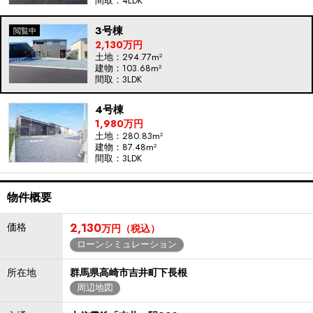
間取：4LDK
3号棟
2,130万円
土地：294.77m²
建物：103.68m²
間取：3LDK
4号棟
1,980万円
土地：280.83m²
建物：87.48m²
間取：3LDK
物件概要
価格
2,130
万円（税込）
ローンシミュレーション
所在地
群馬県高崎市吉井町下長根
周辺地図