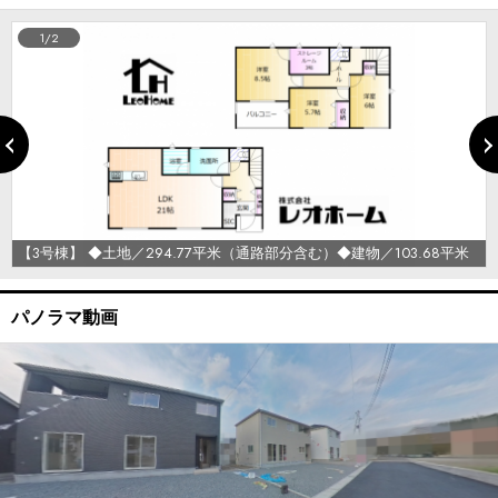
1/2
【3号棟】 ◆土地／294.77平米（通路部分含む）◆建物／103.68平米
パノラマ動画