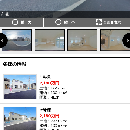
外観
拡 大
縮 小
全画面表示
各棟の情報
1号棟
2,180万円
土地：179.45m²
建物：100.44m²
間取：4LDK
2号棟
2,180万円
土地：237.09m²
建物：103.68m²