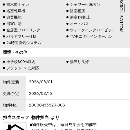
SCROLL BOTTOM
節水型トイレ
シャワー付洗面台
浴室乾燥機
浴室暖房
追焚機能
浴室1坪以上
浴室に窓
オートバス
全居室フローリング
ウォークインクローゼット
バリアフリー仕様
TVモニタ付インターホン
24時間換気システム
環境・その他
小学校800m以内
陽当り良好
フラット35Sに対応
物件更新
2026/08/01
更新予定
2026/08/15
物件No.
20000455629-003
担当スタッフ
物件担当
より
■物件販売中は、毎日見学会を開催中！