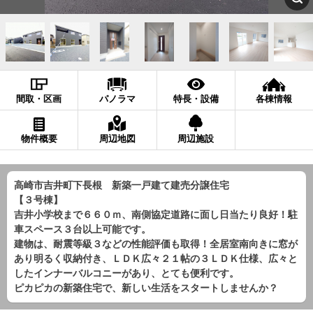
間取・区画
パノラマ
特長・設備
各棟情報
物件概要
周辺地図
周辺施設
高崎市吉井町下長根 新築一戸建て建売分譲住宅
【３号棟】
吉井小学校まで６６０ｍ、南側協定道路に面し日当たり良好！駐
車スペース３台以上可能です。
建物は、耐震等級３などの性能評価も取得！全居室南向きに窓が
あり明るく収納付き、ＬＤＫ広々２１帖の３ＬＤＫ仕様、広々と
したインナーバルコニーがあり、とても便利です。
ピカピカの新築住宅で、新しい生活をスタートしませんか？