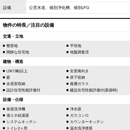
設備
公営水道、個別浄化槽、個別LPG
物件の特長／注目の設備
交通・立地
整形地
平坦地
閑静な住宅地
地盤調査済
建物・構造
LDK15帖以上
全室南向き
庭
床下収納
全居室収納
複層ガラス
設計住宅性能評価付
建設住宅性能評価付(新築時)
設備・仕様
食器洗浄機
浄水器
省エネ給湯器
ガスコンロ
システムキッチン
カウンターキッチン
トイレ2ヶ所
温水洗浄便座