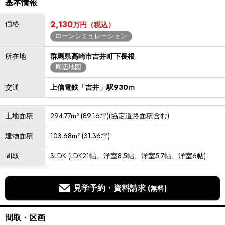
基本情報
価格
2,130
万円（税込）
ローンシミュレーション
所在地
群馬県高崎市吉井町下長根
周辺地図
交通
上信電鉄「吉井」駅930ｍ
土地面積
294.77m² (89.16坪)(協定道路面積含む)
建物面積
103.68m² (31.36坪)
間取
3LDK (LDK21帖、洋室8.5帖、洋室5.7帖、洋室6帖)
見学予約・資料請求
(無料)
間取・区画