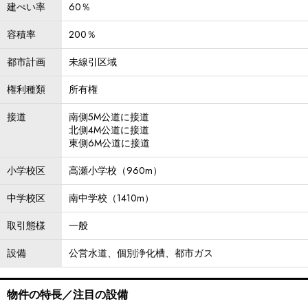
建ぺい率
60％
容積率
200％
都市計画
未線引区域
権利種類
所有権
接道
南側5M公道に接道
北側4M公道に接道
東側6M公道に接道
小学校区
高瀬小学校（960m）
中学校区
南中学校（1410m）
取引態様
一般
設備
公営水道、個別浄化槽、都市ガス
物件の特長／注目の設備