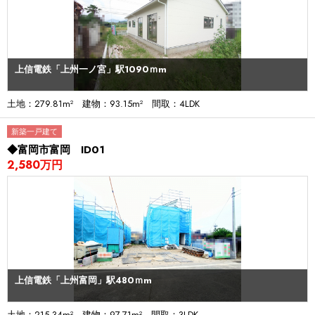
上信電鉄「上州一ノ宮」駅1090ｍm
土地：279.81m² 建物：93.15m² 間取：4LDK
新築一戸建て
◆富岡市富岡 ID01
2,580万円
上信電鉄「上州富岡」駅480ｍm
土地：215.34m² 建物：97.71m² 間取：3LDK