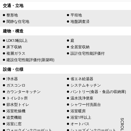
交通・立地
整形地
平坦地
閑静な住宅地
地盤調査済
建物・構造
LDK15帖以上
庭
床下収納
全居室収納
複層ガラス
設計住宅性能評価付
建設住宅性能評価付(新築時)
設備・仕様
浄水器
省エネ給湯器
ガスコンロ
システムキッチン
カウンターキッチン
パントリー(食器・食品の収納庫)
トイレ2ヶ所
温水洗浄便座
節水型トイレ
シャワー付洗面台
浴室乾燥機
浴室暖房
追焚機能
浴室1坪以上
浴室に窓
オートバス
ウォークインクローゼット
シューズインクローゼット