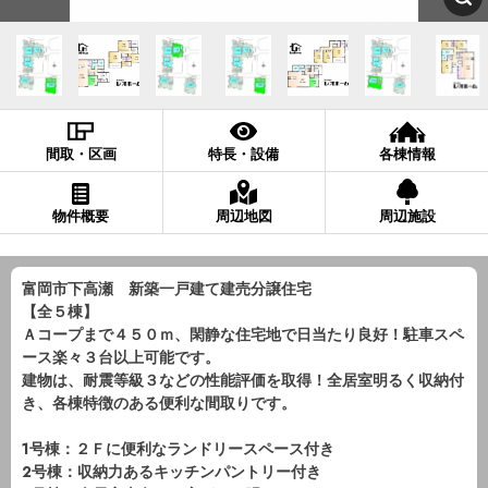
間取・区画
特長・設備
各棟情報
物件概要
周辺地図
周辺施設
富岡市下高瀬 新築一戸建て建売分譲住宅
【全５棟】
Ａコープまで４５０ｍ、閑静な住宅地で日当たり良好！駐車スペ
ース楽々３台以上可能です。
建物は、耐震等級３などの性能評価を取得！全居室明るく収納付
き、各棟特徴のある便利な間取りです。
1号棟：２Ｆに便利なランドリースペース付き
2号棟：収納力あるキッチンパントリー付き