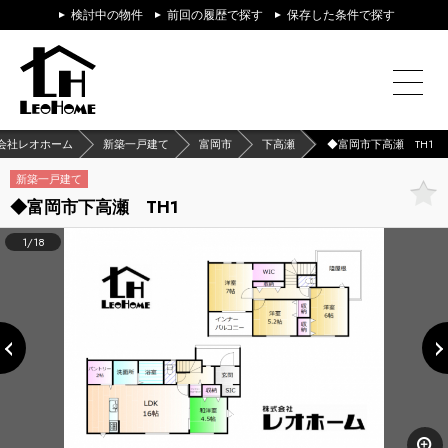
検討中の物件
前回の履歴で探す
保存した条件で探す
会社レオホーム
新築一戸建て
富岡市
下高瀬
◆富岡市下高瀬 TH1
新築一戸建て
◆富岡市下高瀬 TH1
1/18