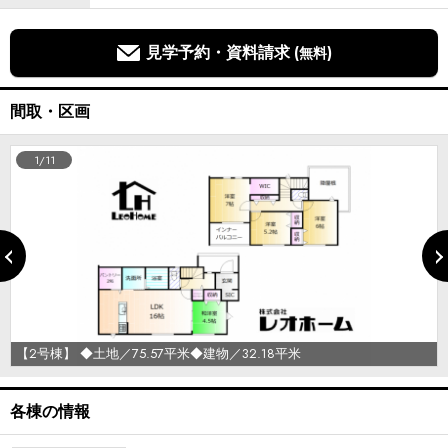
見学予約・資料請求
(無料)
間取・区画
1/11
【2号棟】 ◆土地／75.57平米◆建物／32.18平米
各棟の情報