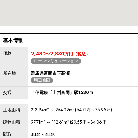
基本情報
価格
2,480
2,880
〜
万円（税込）
ローンシミュレーション
所在地
群馬県富岡市下高瀬
周辺地図
交通
上信電鉄「上州富岡」駅1530ｍ
土地面積
213.94m² ～ 254.39m² (64.71坪～76.95坪)
建物面積
97.71m² ～ 112.61m² (29.55坪～34.06坪)
間取
3LDK～4LDK