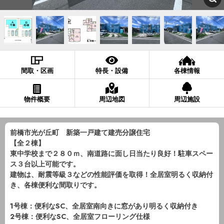
間取・区画
特長・設備
各棟情報
物件概要
周辺地図
周辺施設
前橋市光が丘町 新築一戸建て建売分譲住宅
【全２棟】
東中学校まで２８０ｍ、南道路に面し日当たり良好！駐車スペー
ス３台以上可能です。
建物は、耐震等級３などの性能評価を取得！全居室明るく収納付
き、各棟便利な間取りです。
1号棟：便利なSC、全居室南向きに窓があり明るく収納付き
2号棟：便利なSC、全居室フローリング仕様