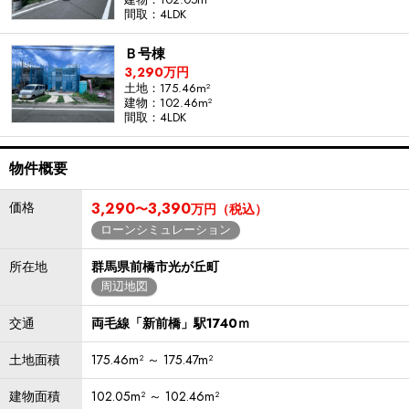
間取：4LDK
Ｂ号棟
3,290万円
土地：175.46m²
建物：102.46m²
間取：4LDK
物件概要
価格
3,290
3,390
〜
万円（税込）
ローンシミュレーション
所在地
群馬県前橋市光が丘町
周辺地図
交通
両毛線「新前橋」駅1740ｍ
土地面積
175.46m² ～ 175.47m²
建物面積
102.05m² ～ 102.46m²