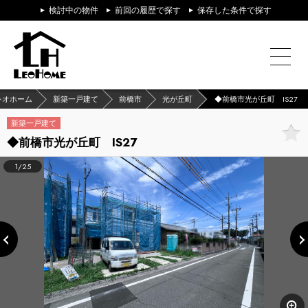
検討中の物件
前回の履歴で探す
保存した条件で探す
レオホーム
新築一戸建て
前橋市
光が丘町
◆前橋市光が丘町 IS27
新築一戸建て
◆前橋市光が丘町 IS27
1/25