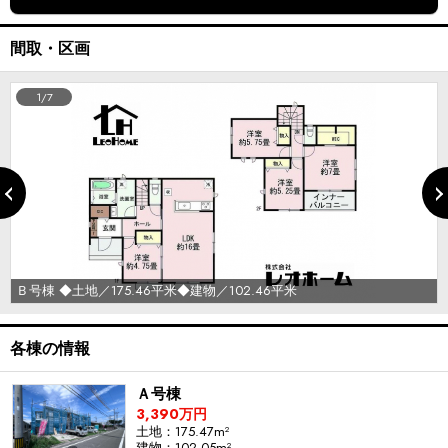
間取・区画
1/7
Ｂ号棟 ◆土地／175.46平米◆建物／102.46平米
各棟の情報
Ａ号棟
3,390万円
土地：175.47m²
建物：102.05m²