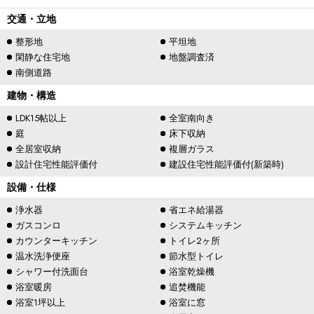
交通・立地
整形地
平坦地
閑静な住宅地
地盤調査済
南側道路
建物・構造
LDK15帖以上
全室南向き
庭
床下収納
全居室収納
複層ガラス
設計住宅性能評価付
建設住宅性能評価付(新築時)
設備・仕様
浄水器
省エネ給湯器
ガスコンロ
システムキッチン
カウンターキッチン
トイレ2ヶ所
温水洗浄便座
節水型トイレ
シャワー付洗面台
浴室乾燥機
浴室暖房
追焚機能
浴室1坪以上
浴室に窓