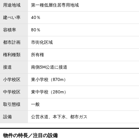
用途地域
第一種低層住居専用地域
建ぺい率
40％
容積率
80％
都市計画
市街化区域
権利種類
所有権
接道
南側5M公道に接道
小学校区
東小学校（870m）
中学校区
東中学校（280m）
取引態様
一般
設備
公営水道、本下水、都市ガス
物件の特長／注目の設備