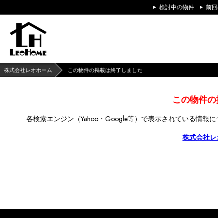
検討中の物件
前回
株式会社レオホーム
この物件の掲載は終了しました
この物件の
各検索エンジン（Yahoo・Google等）で
表示されている情報に
株式会社レ