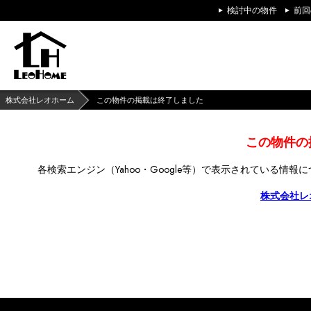
検討中の物件
前回
株式会社レオホーム
この物件の掲載は終了しました
この物件の
各検索エンジン（Yahoo・Google等）で
表示されている情報に
株式会社レ