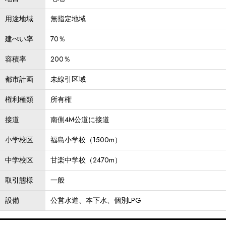
用途地域
無指定地域
建ぺい率
70％
容積率
200％
都市計画
未線引区域
権利種類
所有権
接道
南側4M公道に接道
小学校区
福島小学校（1500m）
中学校区
甘楽中学校（2470m）
取引態様
一般
設備
公営水道、本下水、個別LPG