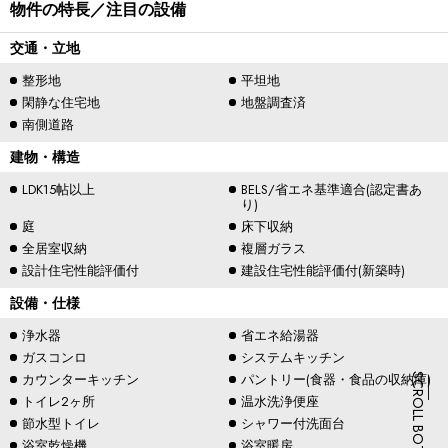
物件の特長／注目の設備
交通・立地
整形地
平坦地
閑静な住宅地
地盤調査済
南側道路
建物・構造
LDK15帖以上
BELS/省エネ基準適合(認定書あ
り)
庭
床下収納
全居室収納
複層ガラス
設計住宅性能評価付
建設住宅性能評価付(新築時)
設備・仕様
浄水器
省エネ給湯器
ガスコンロ
システムキッチン
カウンターキッチン
パントリー(食器・食品の収納庫)
SCROLL BOTTOM
トイレ2ヶ所
温水洗浄便座
節水型トイレ
シャワー付洗面台
浴室乾燥機
浴室暖房