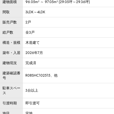
建物面積
96.05m² ～ 97.05m² (29.05坪～29.36坪)
間取
3LDK～4LDK
販売戸数
2戸
総戸数
全3戸
構造・規模
木造建て
築年・入居
2026年7月
建物現況
完成済
建築確認番
R08SHC102515、他
号
駐車スペー
3台以上
ス
引渡時期
即引渡可
地目
宅地