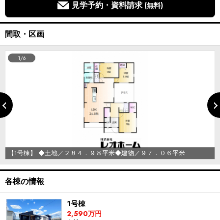
見学予約・資料請求
(無料)
間取・区画
1/6
【1号棟】 ◆土地／２８４．９８平米◆建物／９７．０６平米
各棟の情報
1号棟
2,590万円