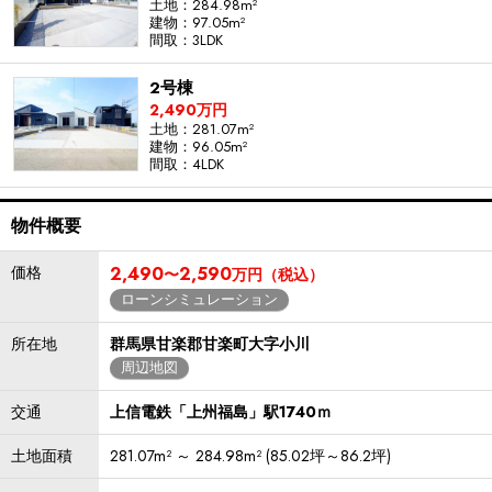
土地：284.98m²
建物：97.05m²
間取：3LDK
2号棟
2,490万円
土地：281.07m²
建物：96.05m²
間取：4LDK
物件概要
価格
2,490
2,590
〜
万円（税込）
ローンシミュレーション
所在地
群馬県甘楽郡甘楽町大字小川
周辺地図
交通
上信電鉄「上州福島」駅1740ｍ
土地面積
281.07m² ～ 284.98m² (85.02坪～86.2坪)