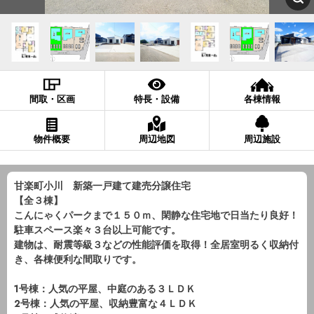
間取・区画
特長・設備
各棟情報
物件概要
周辺地図
周辺施設
甘楽町小川 新築一戸建て建売分譲住宅
【全３棟】
こんにゃくパークまで１５０ｍ、閑静な住宅地で日当たり良好！
駐車スペース楽々３台以上可能です。
建物は、耐震等級３などの性能評価を取得！全居室明るく収納付
き、各棟便利な間取りです。
1号棟：人気の平屋、中庭のある３ＬＤＫ
2号棟：人気の平屋、収納豊富な４ＬＤＫ