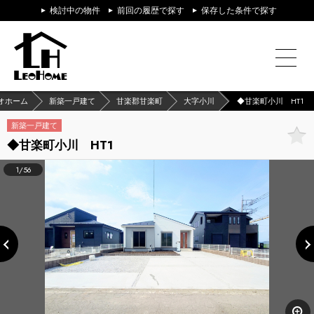
検討中の物件
前回の履歴で探す
保存した条件で探す
オホーム
新築一戸建て
甘楽郡甘楽町
大字小川
◆甘楽町小川 HT1
新築一戸建て
◆甘楽町小川 HT1
1/56