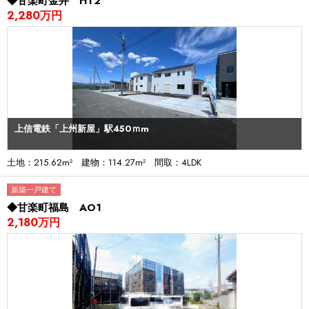
◆甘楽町金井 HT2
2,280万円
上信電鉄「上州新屋」駅450ｍm
土地：215.62m² 建物：114.27m² 間取：4LDK
新築一戸建て
◆甘楽町福島 AO1
2,180万円