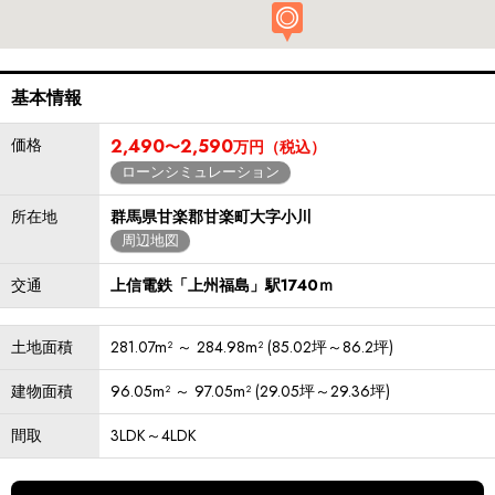
基本情報
価格
2,490
2,590
〜
万円（税込）
ローンシミュレーション
所在地
群馬県甘楽郡甘楽町大字小川
周辺地図
交通
上信電鉄「上州福島」駅1740ｍ
土地面積
281.07m² ～ 284.98m² (85.02坪～86.2坪)
建物面積
96.05m² ～ 97.05m² (29.05坪～29.36坪)
間取
3LDK～4LDK