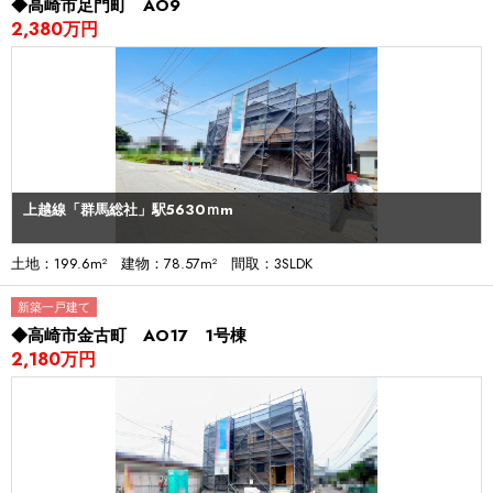
◆高崎市足門町 AO9
2,380万円
上越線「群馬総社」駅5630ｍm
土地：199.6m² 建物：78.57m² 間取：3SLDK
新築一戸建て
◆高崎市金古町 AO17 1号棟
2,180万円