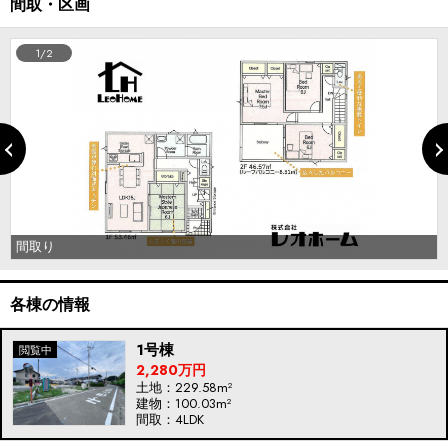
間取・区画
1/2
間取り
各棟の情報
1号棟
2,280万円
土地：229.58m²
建物：100.03m²
間取：4LDK