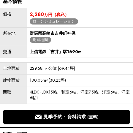
基本情報
価格
2,280
万円（税込）
ローンシミュレーション
所在地
群馬県高崎市吉井町神保
周辺地図
交通
上信電鉄「吉井」駅1690m
土地面積
229.58m² 公簿 (69.44坪)
建物面積
100.03m² (30.25坪)
間取
4LDK (LDK15帖、和室6帖、洋室7.5帖、洋室6帖、洋室
6帖)
見学予約・資料請求
(無料)