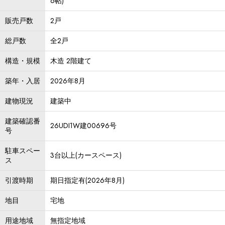
6帖)
販売戸数
2戸
総戸数
全2戸
構造・規模
木造 2階建て
築年・入居
2026年8月
建物現況
建築中
建築確認番
26UDI1W建00696号
号
駐車スペー
3台以上(カースペース)
ス
引渡時期
期日指定有(2026年8月)
地目
宅地
用途地域
無指定地域