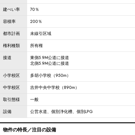
建ぺい率
70％
容積率
200％
都市計画
未線引区域
権利種類
所有権
接道
東側5.9M公道に接道
北側5.9M公道に接道
小学校区
多胡小学校（950m）
中学校区
吉井中央中学校（890m）
取引態様
一般
設備
公営水道、個別浄化槽、個別LPG
物件の特長／注目の設備