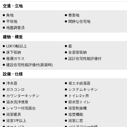
交通・立地
角地
整形地
平坦地
閑静な住宅地
地盤調査済
建物・構造
LDK15帖以上
庭
床下収納
全居室収納
複層ガラス
設計住宅性能評価付
建設住宅性能評価付(新築時)
設備・仕様
浄水器
省エネ給湯器
ガスコンロ
システムキッチン
カウンターキッチン
トイレ2ヶ所
温水洗浄便座
節水型トイレ
シャワー付洗面台
浴室乾燥機
浴室暖房
追焚機能
浴室1坪以上
浴室に窓
オートバス
バリアフリー仕様