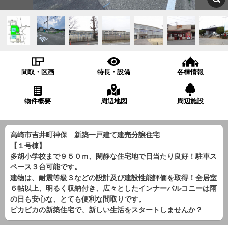
間取・区画
特長・設備
各棟情報
物件概要
周辺地図
周辺施設
高崎市吉井町神保 新築一戸建て建売分譲住宅
【１号棟】
多胡小学校まで９５０ｍ、閑静な住宅地で日当たり良好！駐車ス
ペース３台可能です。
建物は、耐震等級３などの設計及び建設性能評価を取得！全居室
６帖以上、明るく収納付き、広々としたインナーバルコニーは雨
の日も安心な、とても便利な間取りです。
ピカピカの新築住宅で、新しい生活をスタートしませんか？