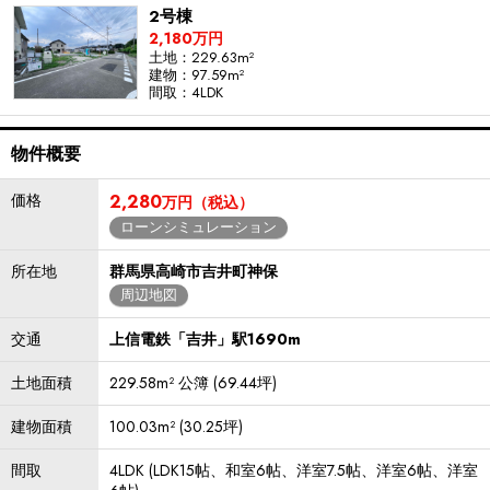
2号棟
2,180万円
土地：229.63m²
建物：97.59m²
間取：4LDK
物件概要
価格
2,280
万円（税込）
ローンシミュレーション
所在地
群馬県高崎市吉井町神保
周辺地図
交通
上信電鉄「吉井」駅1690m
土地面積
229.58m² 公簿 (69.44坪)
建物面積
100.03m² (30.25坪)
間取
4LDK (LDK15帖、和室6帖、洋室7.5帖、洋室6帖、洋室