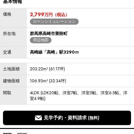
基本情報
価格
2,799
万円（税込）
ローンシミュレーション
所在地
群馬県高崎市乗附町
周辺地図
交通
高崎線「高崎」駅3290ｍ
土地面積
202.22m² (61.17坪)
建物面積
106.93m² (32.34坪)
間取
4LDK (LDK20帖、洋室7帖、洋室5帖、洋室6.5帖、洋
室4.9帖)
見学予約・資料請求
(無料)