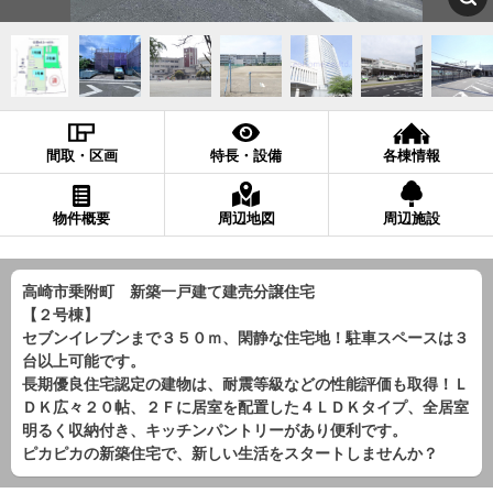
間取・区画
特長・設備
各棟情報
物件概要
周辺地図
周辺施設
高崎市乗附町 新築一戸建て建売分譲住宅
【２号棟】
セブンイレブンまで３５０ｍ、閑静な住宅地！駐車スペースは３
台以上可能です。
長期優良住宅認定の建物は、耐震等級などの性能評価も取得！Ｌ
ＤＫ広々２０帖、２Ｆに居室を配置した４ＬＤＫタイプ、全居室
明るく収納付き、キッチンパントリーがあり便利です。
ピカピカの新築住宅で、新しい生活をスタートしませんか？