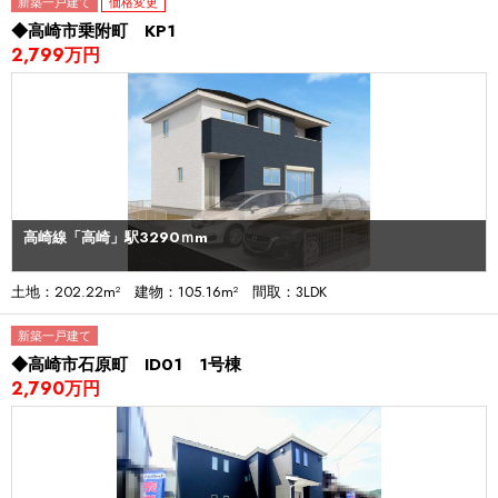
新築一戸建て
価格変更
◆高崎市乗附町 KP1
2,799万円
高崎線「高崎」駅3290ｍm
土地：202.22m² 建物：105.16m² 間取：3LDK
新築一戸建て
◆高崎市石原町 ID01 1号棟
2,790万円