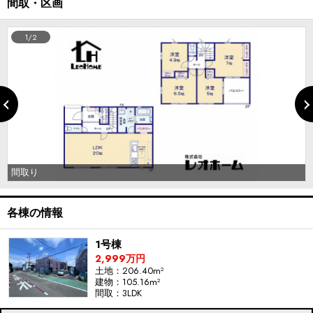
間取・区画
1/2
間取り
各棟の情報
1号棟
2,999万円
土地：206.40m²
建物：105.16m²
間取：3LDK