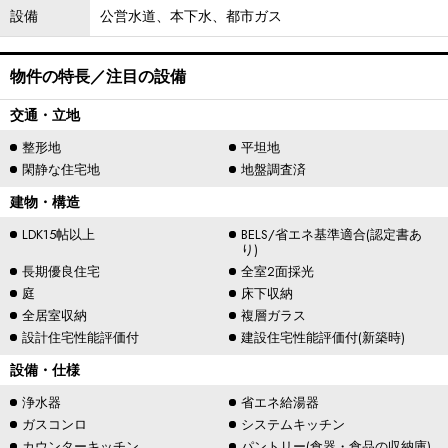
設備
公営水道、本下水、都市ガス
物件の特長／注目の設備
交通・立地
整形地
平坦地
閑静な住宅地
地盤調査済
建物・構造
LDK15帖以上
BELS/省エネ基準適合(認定書あ
り)
長期優良住宅
全室2面採光
庭
床下収納
全居室収納
複層ガラス
設計住宅性能評価付
建設住宅性能評価付(新築時)
設備・仕様
浄水器
省エネ給湯器
ガスコンロ
システムキッチン
カウンターキッチン
パントリー(食器・食品の収納庫)