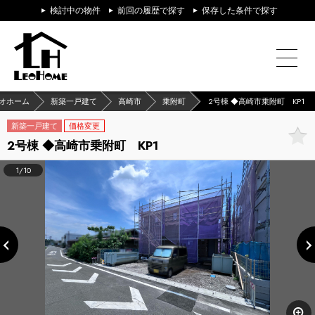
検討中の物件
前回の履歴で探す
保存した条件で探す
オホーム
新築一戸建て
高崎市
乗附町
2号棟 ◆高崎市乗附町 KP1
新築一戸建て
価格変更
2号棟 ◆高崎市乗附町 KP1
1/10