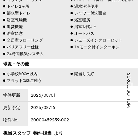
トイレ2ヶ所
温水洗浄便座
節水型トイレ
シャワー付洗面台
浴室乾燥機
浴室暖房
追焚機能
浴室1坪以上
浴室に窓
オートバス
全居室フローリング
シューズインクローゼット
バリアフリー仕様
TVモニタ付インターホン
24時間換気システム
環境・その他
小学校800m以内
陽当り良好
SCROLL BOTTOM
フラット35Sに対応
物件更新
2026/08/01
更新予定
2026/08/15
物件No.
20000459259-002
担当スタッフ
物件担当
より