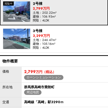
2号棟
2,799万円
土地：202.22m²
建物：106.93m²
間取：4LDK
3号棟
3,299万円
土地：246.47m²
建物：105.16m²
間取：4LDK
物件概要
価格
2,799
万円（税込）
ローンシミュレーション
所在地
群馬県高崎市乗附町
周辺地図
交通
高崎線「高崎」駅3290ｍ