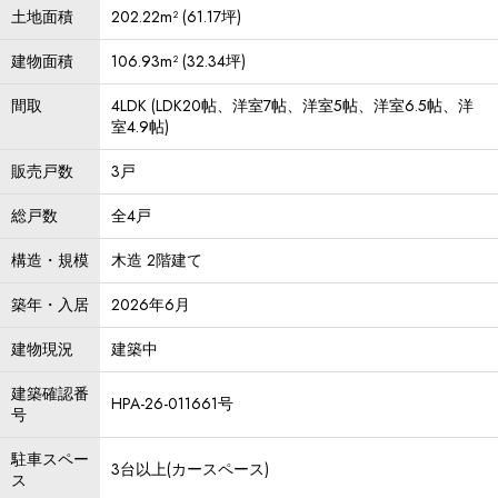
土地面積
202.22m² (61.17坪)
建物面積
106.93m² (32.34坪)
間取
4LDK (LDK20帖、洋室7帖、洋室5帖、洋室6.5帖、洋
室4.9帖)
販売戸数
3戸
総戸数
全4戸
構造・規模
木造 2階建て
築年・入居
2026年6月
建物現況
建築中
建築確認番
HPA-26-011661号
号
駐車スペー
3台以上(カースペース)
ス