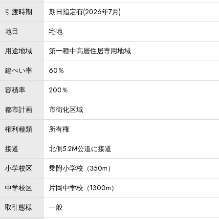
引渡時期
期日指定有(2026年7月)
地目
宅地
用途地域
第一種中高層住居専用地域
建ぺい率
60％
容積率
200％
都市計画
市街化区域
権利種類
所有権
接道
北側5.2M公道に接道
小学校区
乗附小学校（350m）
中学校区
片岡中学校（1300m）
取引態様
一般