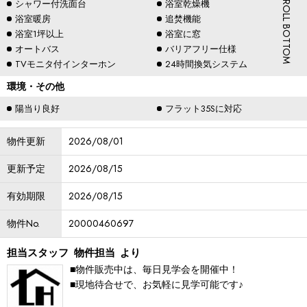
SCROLL BOTTOM
シャワー付洗面台
浴室乾燥機
浴室暖房
追焚機能
浴室1坪以上
浴室に窓
オートバス
バリアフリー仕様
TVモニタ付インターホン
24時間換気システム
環境・その他
陽当り良好
フラット35Sに対応
物件更新
2026/08/01
更新予定
2026/08/15
有効期限
2026/08/15
物件No.
20000460697
担当スタッフ
物件担当
より
■物件販売中は、毎日見学会を開催中！
■現地待合せで、お気軽に見学可能です♪