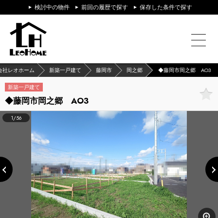
検討中の物件
前回の履歴で探す
保存した条件で探す
会社レオホーム
新築一戸建て
藤岡市
岡之郷
◆藤岡市岡之郷 AO3
新築一戸建て
◆藤岡市岡之郷 AO3
1/56