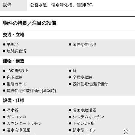
設備
公営水道、個別浄化槽、個別LPG
物件の特長／注目の設備
交通・立地
平坦地
閑静な住宅地
地盤調査済
建物・構造
LDK15帖以上
庭
床下収納
全居室収納
複層ガラス
設計住宅性能評価付
建設住宅性能評価付(新築時)
設備・仕様
浄水器
省エネ給湯器
ガスコンロ
システムキッチン
カウンターキッチン
トイレ2ヶ所
温水洗浄便座
節水型トイレ