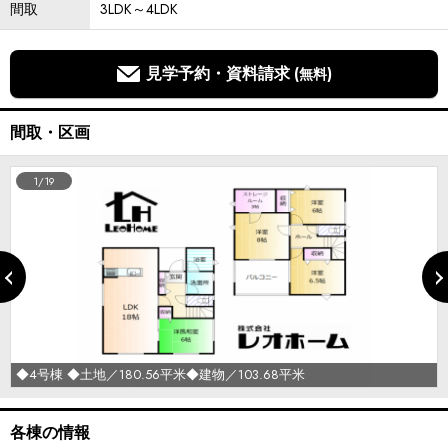
間取
3LDK～4LDK
見学予約・資料請求
(無料)
間取・区画
1/19
◆4号棟 ◆土地／180.56平米◆建物／103.68平米
各棟の情報