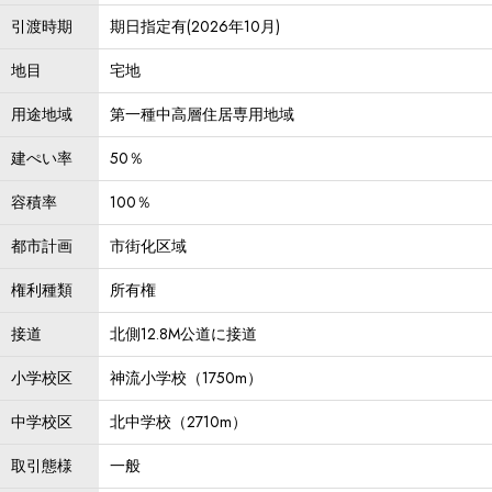
引渡時期
期日指定有(2026年10月)
地目
宅地
用途地域
第一種中高層住居専用地域
建ぺい率
50％
容積率
100％
都市計画
市街化区域
権利種類
所有権
接道
北側12.8M公道に接道
小学校区
神流小学校（1750m）
中学校区
北中学校（2710m）
取引態様
一般