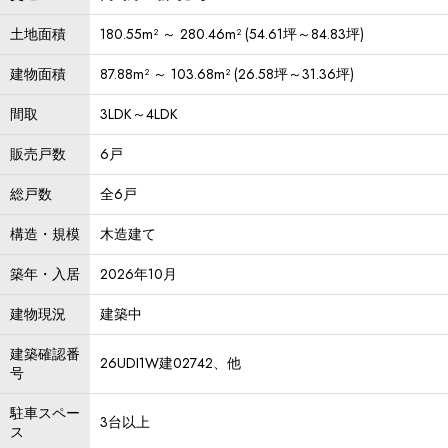
土地面積
180.55m² ～ 280.46m² (54.61坪～84.83坪)
建物面積
87.88m² ～ 103.68m² (26.58坪～31.36坪)
間取
3LDK～4LDK
販売戸数
6戸
総戸数
全6戸
構造・規模
木造建て
築年・入居
2026年10月
建物現況
建築中
建築確認番
26UDI1W建02742、他
号
駐車スペー
3台以上
ス