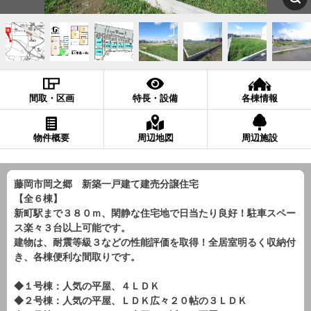
間取・区画
特長・設備
各棟情報
物件概要
周辺地図
周辺施設
藤岡市岡之郷 新築一戸建て建売分譲住宅
【全６棟】
新町駅まで３８０ｍ、閑静な住宅地で日当たり良好！駐車スペー
ス楽々３台以上可能です。
建物は、耐震等級３などの性能評価を取得！全居室明るく収納付
き、各棟便利な間取りです。
◆１号棟：人気の平屋、４ＬＤＫ
◆２号棟：人気の平屋、ＬＤＫ広々２０帖の３ＬＤＫ