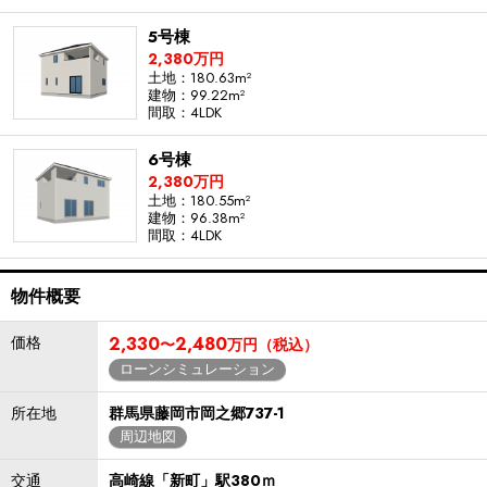
5号棟
2,380万円
土地：180.63m²
建物：99.22m²
間取：4LDK
6号棟
2,380万円
土地：180.55m²
建物：96.38m²
間取：4LDK
物件概要
価格
2,330
2,480
〜
万円（税込）
ローンシミュレーション
所在地
群馬県藤岡市岡之郷737-1
周辺地図
交通
高崎線「新町」駅380ｍ